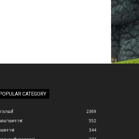
POPULAR CATEGORY
าวเกมส์
2369
อดมายคราฟ
552
ายคราฟ
344