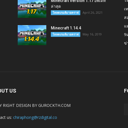
โ
Minecraft Version 1.17 อัพเดท
ล่าสุด
เ
April 26, 2021
โหลดเกมส์มายคราฟ
สอ
แ
Minecraft 1.14.4
9
May 16, 2019
โหลดเกมส์มายคราฟ
ข
OUT US
F
Y RIGHT DESIGN BY GUROCKTH.COM
act us:
chiraphong@rzdigital.co