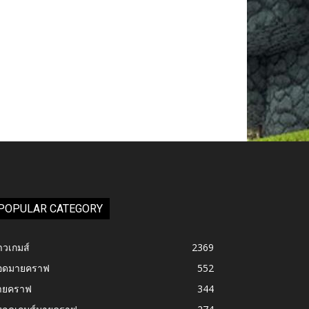
POPULAR CATEGORY
าวเกมส์
2369
อดมายคราฟ
552
ายคราฟ
344