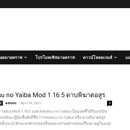
อดมายคราฟ
โปรโมทเซิฟมายคราฟ
ดาวน์โหลดเกมส์
แ
u no Yaiba Mod 1.16.5 ดาบพิฆาตอสูร
admin
-
April 30, 2021
ฟ
0
 Yaiba Mod 1.16.5 มอด Kimetsu no Yaiba เป็นมอดที่ได้รับเเรงบัน
นิเมะญี่ปุ่นชื่อดังที่ชื่อว่า Kimetsu no Yaiba หรือ ดาบพิฆาตอสูร
ดนั้นจะนำตัวละครต่างๆของเรื่องเเละปราณต่างๆของเรื่องมาอยู่ในมอด