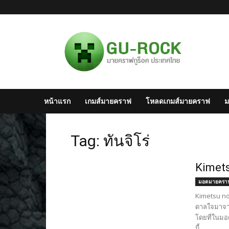
มาย
ครา
ฟไทย
–
Minecraft
สังคม
มาย
หน้าแรก
เกมส์มายคราฟ
โหลดเกมส์มายคราฟ
ม
ครา
ฟ
แห่ง
Tag: ทันจิโร่
ประเทศไทย
Kimets
มอดมายครา
Kimetsu no
ดาลใจมาจากอ
โดยที่ในมอ
นี้ ...