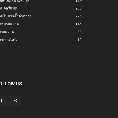
หลดเกมส์มายคราฟ
274
ทคเจอร์แพค
265
นในการตั้งค่าต่างๆ
225
มพมายคราฟ
146
มายคราฟ
33
่าวออนไลน์
19
OLLOW US