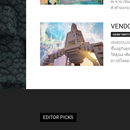
ตะขาบ เป็น
ตัวทำออกมาไ
VENDO
แมพมายครา
VENDOLUST 
ขึ้นอยู่กับ
ให้คุณอาศัย
ดาวน์โหลด
EDITOR PICKS