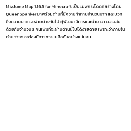
MizJump Map 1.16.5 for Minecraft เป็นแมพกระโดดที่สร้างโดย
QueenSpanker มาพร้อมด่านที่มีความท้าทายจำนวนมาก และบวก
ถึงความยากและง่ายต่างกันไป ผู้พัฒนามีการแนะนำมาว่า ควรเล่น
ด้วยกันจำนวน 3 คนเพิ่มที่จะผ่านด่านนี้ไปได้ง่ายดาย เพราะว่าภายใน
ด่านต่างๆ จะต้องมีการช่วยเหลือกันอย่างแน่นอน