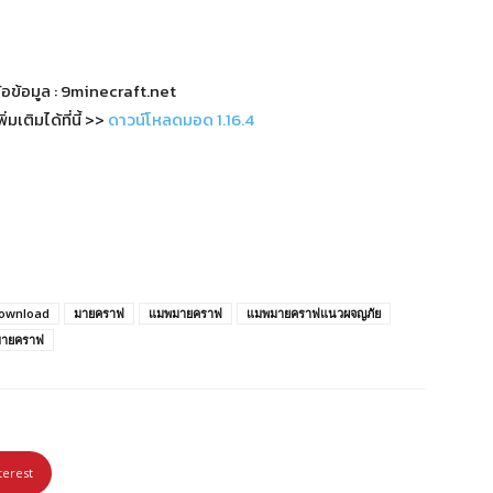
้อข้อมูล : 9minecraft.net
เติมได้ที่นี้ >>
ดาวน์โหลดมอด 1.16.4
Download
มายคราฟ
แมพมายคราฟ
แมพมายคราฟแนวผจญภัย
มายคราฟ
terest