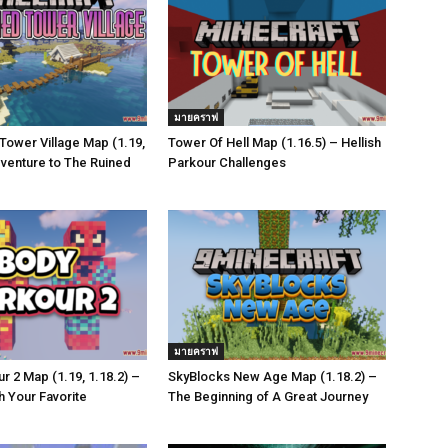
มายคราฟ
Tower Village Map (1.19,
Tower Of Hell Map (1.16.5) – Hellish
dventure to The Ruined
Parkour Challenges
มายคราฟ
r 2 Map (1.19, 1.18.2) –
SkyBlocks New Age Map (1.18.2) –
h Your Favorite
The Beginning of A Great Journey