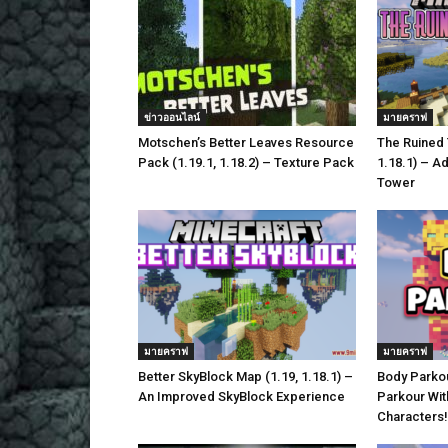
ข่าวออนไลน์
มายคราฟ
Motschen’s Better Leaves Resource
The Ruined 
Pack (1.19.1, 1.18.2) – Texture Pack
1.18.1) – A
Tower
มายคราฟ
มายคราฟ
Better SkyBlock Map (1.19, 1.18.1) –
Body Parkou
An Improved SkyBlock Experience
Parkour Wit
Characters!