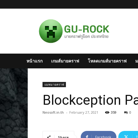
มาย
ครา
ฟไทย
–
Minecraft
สังคม
มาย
หน้าแรก
เกมส์มายคราฟ
โหลดเกมส์มายคราฟ
ม
ครา
ฟ
แห่ง
ประเทศไทย
แมพมายคราฟ
Blockception Pa
Neosoft.in.th
-
February 27, 2021
359
0
Facebook
T
Share