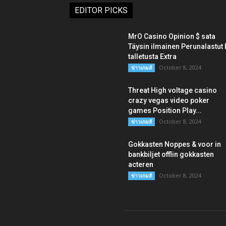
EDITOR PICKS
MrO Casino Opinion $ sata
Täysin ilmainen Perunalastut 
talletusta Extra
October 8, 2024
ข่าวเกมส์
Threat High voltage casino
crazy vegas video poker
games Position Play...
October 8, 2024
ข่าวเกมส์
Gokkasten Noppes & voor in
bankbiljet offlin gokkasten
acteren
October 8, 2024
ข่าวเกมส์