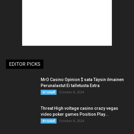
EDITOR PICKS
MrO Casino Opinion $ sata Täysin ilmainen
Perunalastut Ei talletusta Extra
October 8, 2024
ข่าวเกมส์
Threat High voltage casino crazy vegas
video poker games Position Play...
October 8, 2024
ข่าวเกมส์