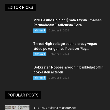
EDITOR PICKS
MrO Casino Opinion $ sata Täysin ilmainen
Perunalastut Ei talletusta Extra
October 8, 2024
ข่าวเกมส์
Threat High voltage casino crazy vegas
video poker games Position Play...
October 8, 2024
ข่าวเกมส์
Gokkasten Noppes & voor in bankbiljet offlin
gokkasten acteren
October 8, 2024
ข่าวเกมส์
POPULAR POSTS
ตารางคราฟของ – มายคราฟ