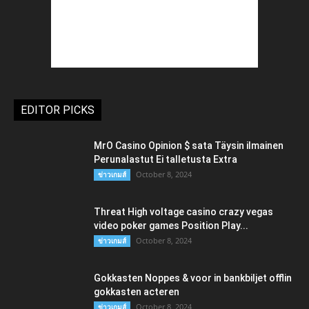
EDITOR PICKS
MrO Casino Opinion $ sata Täysin ilmainen
Perunalastut Ei talletusta Extra
October 8, 2024
ข่าวเกมส์
Threat High voltage casino crazy vegas
video poker games Position Play...
October 8, 2024
ข่าวเกมส์
Gokkasten Noppes & voor in bankbiljet offlin
gokkasten acteren
October 8, 2024
ข่าวเกมส์