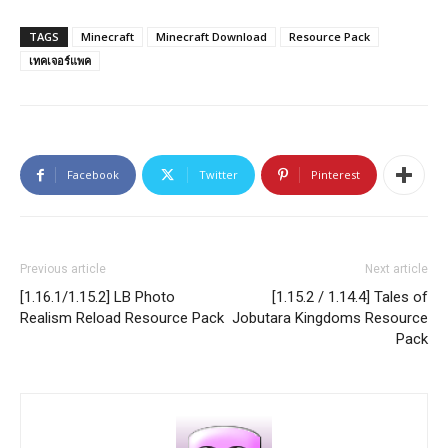
TAGS
Minecraft
Minecraft Download
Resource Pack
เทคเจอร์แพค
Facebook
Twitter
Pinterest
Previous article
Next article
[1.16.1/1.15.2] LB Photo
[1.15.2 / 1.14.4] Tales of
Realism Reload Resource Pack
Jobutara Kingdoms Resource
Pack