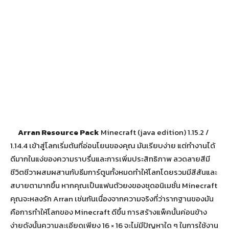
Arran Resource Pack
Minecraft (java edition) 1.15.2 /
1.14.4 เข้าสู่โลกเริ่มต้นที่อ่อนโยนของคุณ
มันเรียบง่าย แต่ทำงานได้
ดีมากในแง่ของความราบรื่นและการเพิ่มประสิทธิภาพ
ลวดลายสีมี
ชีวิตชีวาผสมผสานกับธีมการ์ตูนทั้งหมดทำให้โลกโดยรวมมีสีสันและ
สบายตามากขึ้น
หากคุณเป็นแฟนตัวยงของชุดอนิเมชั่น Minecraft
คุณจะหลงรัก Arran เช่นกันเนื่องจากความจริงที่ว่ารากฐานของมัน
คือการทำให้โลกของ Minecraft ดีขึ้น
การสร้างแพ็คนั้นค่อนข้าง
ง่ายดังนั้นความละเอียดเพียง 16 × 16 จะไม่มีปัญหาใด ๆ ในการใช้งาน