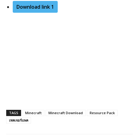
Download link 1
TAGS
Minecraft
Minecraft Download
Resource Pack
เทคเจอร์แพค