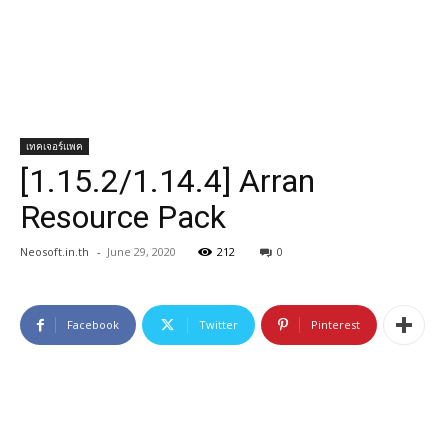
เทคเจอร์แพค
[1.15.2/1.14.4] Arran
Resource Pack
Neosoft.in.th
-
June 29, 2020
212
0
Facebook
Twitter
Pinterest