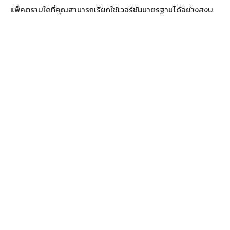
แพ็คตราบใดที่คุณสามารถเรียกใช้เวอร์ชันมาตรฐานได้อย่างสงบ