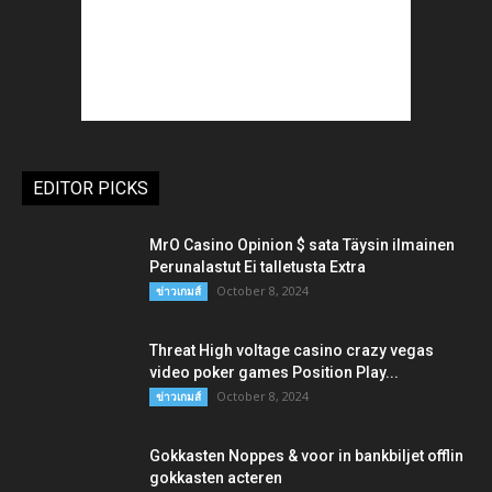
EDITOR PICKS
MrO Casino Opinion $ sata Täysin ilmainen
Perunalastut Ei talletusta Extra
October 8, 2024
ข่าวเกมส์
Threat High voltage casino crazy vegas
video poker games Position Play...
October 8, 2024
ข่าวเกมส์
Gokkasten Noppes & voor in bankbiljet offlin
gokkasten acteren