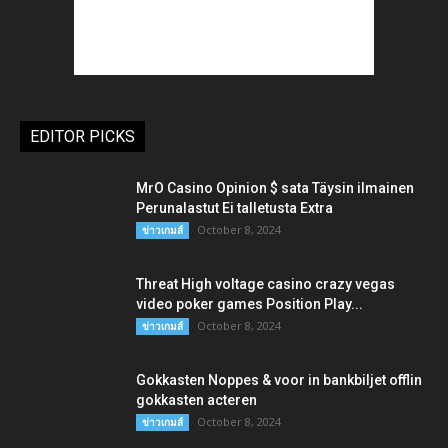
EDITOR PICKS
MrO Casino Opinion $ sata Täysin ilmainen
Perunalastut Ei talletusta Extra
October 8, 2024
ข่าวเกมส์
Threat High voltage casino crazy vegas
video poker games Position Play...
October 8, 2024
ข่าวเกมส์
Gokkasten Noppes & voor in bankbiljet offlin
gokkasten acteren
October 8, 2024
ข่าวเกมส์