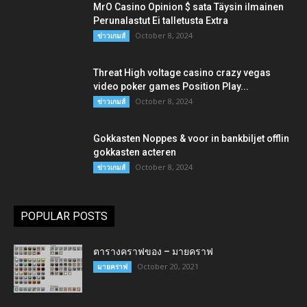
MrO Casino Opinion $ sata Täysin ilmainen
Perunalastut Ei talletusta Extra
October 8, 2024
ข่าวเกมส์
Threat High voltage casino crazy vegas
video poker games Position Play...
October 8, 2024
ข่าวเกมส์
Gokkasten Noppes & voor in bankbiljet offlin
gokkasten acteren
October 8, 2024
ข่าวเกมส์
POPULAR POSTS
ตารางคราฟของ – มายคราฟ
October 20, 2021
มายคราฟ