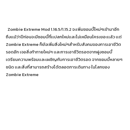
Zombie Extreme Mod 1.16.5/1.15.2 จะเพิ่มซอมบี้ใหม่ๆเข้ามาอีก
ถึงเเม้ว่าปีก่อนจะมีซอมบี้ที่เเปลกใหม่เเละไม่เหมือนใครเยอะเเล้ว เเต่
Zombie Extreme ก็ยังเพิ่มสิ่งใหม่ๆสำหรับสังคมของการเอาชีวิต
รอดอีก เจอสิ่งท้าทายใหม่ๆ เเละการเอาชีวิตรอดจากฝูงซอมบี้
เตรียมความพร้อมเเละเผชิญกับการเอาชีวิตรอด จากซอมบี้หลายๆ
ชนิด เเละสิ่งที่สามารถสร้างได้ตลอดการเดินทาง ในโลกของ
Zombie Extreme