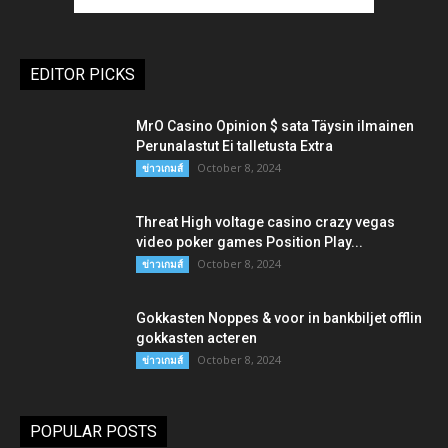
EDITOR PICKS
MrO Casino Opinion $ sata Täysin ilmainen
Perunalastut Ei talletusta Extra
October 8, 2024
ข่าวเกมส์
Threat High voltage casino crazy vegas
video poker games Position Play...
October 8, 2024
ข่าวเกมส์
Gokkasten Noppes & voor in bankbiljet offlin
gokkasten acteren
October 8, 2024
ข่าวเกมส์
POPULAR POSTS