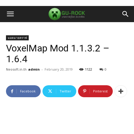
มอดมายคราฟ
VoxelMap Mod 1.1.3.2 –
1.6.4
Neosoft.in.th
admin
-
February 20, 2019
1122
0
Facebook
Twitter
Pinterest