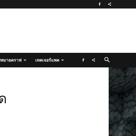
มพมายคราฟ
เทคเจอร์แพค
อด