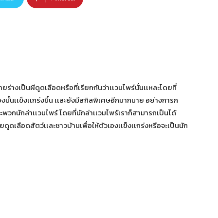
ยร่างเป็นผีดูดเลือดหรือที่เรียกกันว่าเเวมไพร์นั่นเเหละโดยที่
เองนั้นเเข็งเเกร่งขึ้น เเละยังมีสกิลพิเศษอีกมากมาย อย่างการก
ละพวกนักล่าเเวมไพร์ โดยที่นักล่าเเวมไพร์เราก็สามารถเป็นได้
ยดูดเลือดสัตว์เเละชาวบ้านเพื่อให้ตัวเองเเข็งเเกร่งหรือจะเป็นนัก