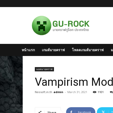
มาย
ครา
ฟไทย
–
Minecraft
สังคม
มาย
หน้าแรก
เกมส์มายคราฟ
โหลดเกมส์มายคราฟ
ม
ครา
ฟ
แห่ง
ประเทศไทย
มอดมายคราฟ
Vampirism Mod 1
Neosoft.in.th
admin
-
March 31, 2021
1101
Facebook
T
Share