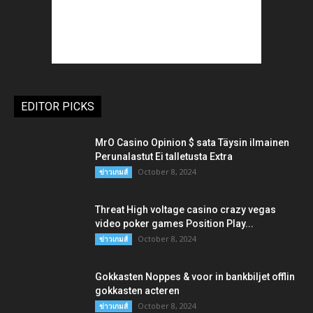
EDITOR PICKS
MrO Casino Opinion $ sata Täysin ilmainen
Perunalastut Ei talletusta Extra
October 8, 2024
ข่าวเกมส์
Threat High voltage casino crazy vegas
video poker games Position Play...
October 8, 2024
ข่าวเกมส์
Gokkasten Noppes & voor in bankbiljet offlin
gokkasten acteren
October 8, 2024
ข่าวเกมส์