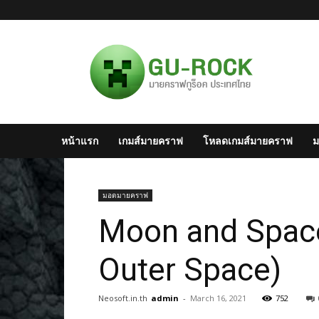
มาย
ครา
ฟไทย
–
Minecraft
สังคม
มาย
หน้าแรก
เกมส์มายคราฟ
โหลดเกมส์มายคราฟ
ม
ครา
ฟ
แห่ง
ประเทศไทย
มอดมายคราฟ
Moon and Space
Outer Space)
Neosoft.in.th
admin
-
March 16, 2021
752