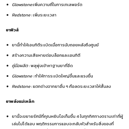
Glowstone:
เพิ่มความถี่ในการเทเลพอร์ต
Redstone
: เพิ่มระยะเวลา
ยาฟิวส์
ยานี้ทำให้เอนทิตีระเบิดเมื่อการนับถอยหลังถึงศูนย์
สร้างความเสียหายต่อบล็อกและเอนทิตี
คู่มือผลิต
: พลุพุ่งเข้าหาฐานยาที่อึด
Glowstone
: ทำให้การระเบิดใหญ่ขึ้นและแรงขึ้น
Redstone
: แตกต่างจากยาอื่น ๆ คือลดระยะเวลาให้สั้นลง
ยาพลังแม่เหล็ก
ยานี้จะขยายรัศมีที่คุณหยิบไอเท็มขึ้น 4 ในทุกทิศทางตราบเท่าที่ผู้
เล่นไม่ได้แอบ พฤติกรรมการแอบจะกลับหัวสำหรับสิ่งของที่