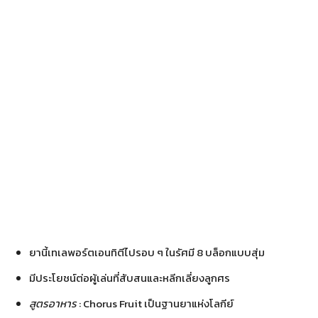
ยานี้เทเลพอร์ตเอนทิตีไปรอบ ๆ ในรัศมี 8 บล็อกแบบสุ่ม
มีประโยชน์ต่อผู้เล่นที่สับสนและหลีกเลี่ยงลูกศร
สูตรอาหาร
: Chorus Fruit เป็นฐานยาแห่งโลกีย์