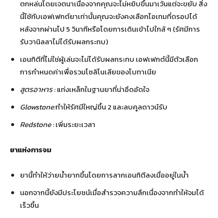
ตกหล่นโดยเจตนาเนื่องจากคุณจะไม่หยิบขึ้นมาเว้นแต่จะขยับ สิ่ง
นี้ใช้กับเอฟเฟกต์ยาเท่านั้นคุณจะยังคงเลือกไอเทมที่ดรอปได้
หลังจากผ่านไป 5 วินาทีหรือโดยการเดินเข้าไปใกล้ ๆ (รัศมีการ
รับวานิลลาไม่ได้รับผลกระทบ)
เอนทิตีที่ไม่ใช่ผู้เล่นจะไม่ได้รับผลกระทบ เอฟเฟกต์นี้มีตัวเลือก
การกำหนดค่าเพื่อรวมโซลิโนเลียของโบทาเนีย
สูตรอาหาร
: แท่งเหล็กในฐานยาที่น่าอึดอัดใจ
Glowstone:
ทำให้รัศมีใหญ่ขึ้น 2 และลบคูลดาวน์รับ
Redstone
: เพิ่มระยะเวลา
ยาแห่งการจม
ยานี้ทำให้ว่ายน้ำยากขึ้นโดยการลากเอนทิตีลงเมื่ออยู่ในน้ำ
นอกจากนี้ยังมีประโยชน์เมื่อสำรวจความลึกเนื่องจากทำให้จมได้
เร็วขึ้น