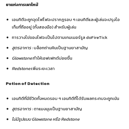
ยาแห่งการเผาไหม้
เอนทิตีจะถูกจุดไฟไฟจะปรากฏรอบ ๆ เอนทิตีและผู้เล่นจะปรุงไอ
เท็มที่ถืออยู่ (ทั้งสองมือ) สำหรับผู้เล่น
การวางไข่ของไฟจะเป็นไปตามเกมเมอร์รูล doFireTick
สูตรอาหาร
: บล็อกถ่านหินเป็นฐานยาสามัญ
Glowstone:
ทำให้เอฟเฟกต์บ่อยขึ้น
Redstone:
เพิ่มระยะเวลา
Potion of Detection
เอนทิตีที่มีชีวิตทั้งหมดรอบ ๆ เอนทิตีที่ได้รับผลกระทบจะถูกเน้น
สูตรอาหาร
: ตาแมงมุมเป็นฐานยาสามัญ
ไม่มีรูปแบบ Glowstone หรือ Redstone