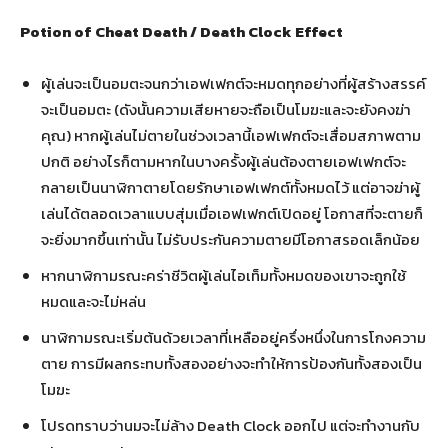
Potion of Cheat Death / Death Clock Effect
ผู้เล่นจะเป็นอมตะจนกว่าเอฟเฟกต์จะหมดทุกอย่างที่ผู้สร้างสรรค์
จะเป็นอมตะ (ดังนั้นความเสียหายจะถือเป็นโมฆะและจะยังคงฆ่า
คุณ) หากผู้เล่นไม่ตายในช่วงเวลานี้เอฟเฟกต์จะเสื่อมสภาพตาม
ปกติ อย่างไรก็ตามหากในบางครั้งผู้เล่นต้องตายเอฟเฟกต์จะ
กลายเป็นนาฬิกาตายโดยรักษาเอฟเฟกต์ทั้งหมดไว้ แต่อาจฆ่าผู้
เล่นได้ตลอดเวลาแบบสุ่มเมื่อเอฟเฟกต์เปิดอยู่ โอกาสที่จะตายก็
จะยิ่งมากขึ้นเท่านั้น ไม่รับประกันความตายมีโอกาสรอดเล็กน้อย
หากนาฬิกามรณะคร่าชีวิตผู้เล่นไอเท็มทั้งหมดของเขาจะถูกใช้
หมดและจะไม่หล่น
นาฬิกามรณะเริ่มต้นด้วยเวลาที่เหลืออยู่ครึ่งหนึ่งในการโกงความ
ตาย การมีผลกระทบทั้งสองอย่างจะทำให้การป้องกันทั้งสองเป็น
โมฆะ
โปรดทราบว่านมจะไม่ล้าง Death Clock ออกไป แต่จะทำงานกับ