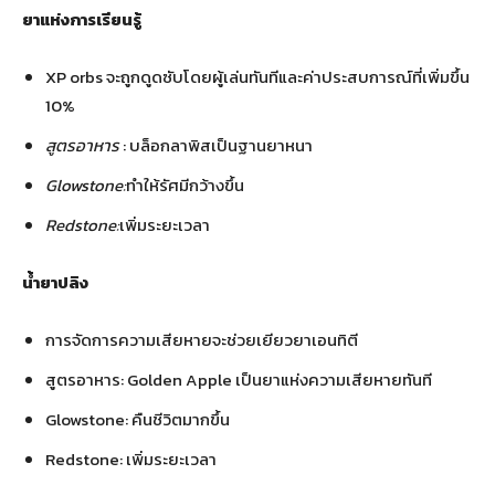
ยาแห่งการเรียนรู้
XP orbs จะถูกดูดซับโดยผู้เล่นทันทีและค่าประสบการณ์ที่เพิ่มขึ้น
10%
สูตรอาหาร
: บล็อกลาพิสเป็นฐานยาหนา
Glowstone:
ทำให้รัศมีกว้างขึ้น
Redstone:
เพิ่มระยะเวลา
น้ำยาปลิง
การจัดการความเสียหายจะช่วยเยียวยาเอนทิตี
สูตรอาหาร: Golden Apple เป็นยาแห่งความเสียหายทันที
Glowstone: คืนชีวิตมากขึ้น
Redstone: เพิ่มระยะเวลา