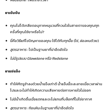
ยาเข้มข้น
คุณไม่ได้เกลียดอนุภาคหมุนวนที่กวนใจในสายตาของคุณทุก
ครั้งที่คุณใช้ยาหรือไม่?
นี่คือวิธีแก้ไขปัญหาของคุณ ใช้ได้กับทุกมื้อ (ใช่, ล่องหนด้วย)
สูตรอาหาร
: ไข่เป็นฐานยาที่น่าอึดอัดใจ
ไม่มีรูปแบบ Glowstone หรือ Redstone
ยาแช่แข็ง
ทำให้ศัตรูช้าลงด้วยน้ำแข็งเก่าดี น้ำแข็งนี้จะละลายเมื่อเวลาผ่าน
ไปและจะไม่ทำให้เกิดความเสียหายต่อการหายใจไม่ออก
ไม่มีน้ำเกิดขึ้นเมื่อแตกและจะไม่แทนที่บล็อกที่ไม่ใช่อากาศ
สูตรอาหาร
: ก้อนหิมะในฐานยาที่น่าอึดอัดใจ