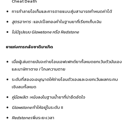
Cheat Death
การทำลายไอเท็มและการตายแบบสุ่มสามารถกำหนดค่าได้
สูตรอาหาร
: แอปเปิ้ลทองคำในฐานยาที่เรียกเก็บเงิน
ไม่มีรูปแบบ Glowstone หรือ Redstone
ยาแห่งการกลับชาติมาเกิด
เมื่อผู้เล่นตายมันจะถ่ายโอนเอฟเฟกต์ยาทั้งหมดยกเว้นตัวมันเอง
และนาฬิกาตาย / โกงความตาย
ระดับที่สองจะอนุญาตให้ถ่ายโอนตัวเองและจะยกเว้นผลกระทบ
เชิงลบทั้งหมด
คู่มือผลิต
: หนังลงในฐานน้ำยาที่น่าอึดอัดใจ
Glowstone:
ทำให้อยู่ในระดับ II
Redstone:
เพิ่มระยะเวลา