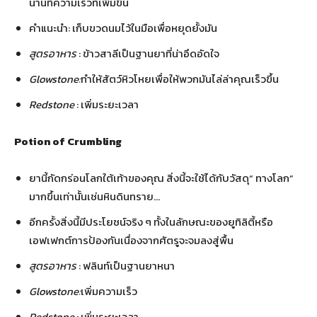
นานที่ความเร็วที่เพิ่มขึ้น
คำแนะนำ: เก็บขวดนมไว้ในมือเพื่อหยุดยั้งมัน
สูตรอาหาร
: ข้าวสาลีเป็นฐานยาที่น่าอึดอัดใจ
Glowstone:
ทำให้สัตว์หิวโหยเพื่อให้พวกมันไล่ล่าคุณเร็วขึ้น
Redstone
: เพิ่มระยะเวลา
Potion of Crumbling
ยานี้กัดกร่อนโลกใต้เท้าของคุณ สิ่งนี้จะใช้ได้กับวัสดุ“ ทางโลก”
มากขึ้นเท่านั้นเช่นหินดินทราย…
อีกครั้งสิ่งนี้มีประโยชน์จริง ๆ ทั้งในลักษณะของยูทิลิตี้หรือ
เอฟเฟกต์การป้องกันเนื่องจากศัตรูจะจมลงสู่พื้น
สูตรอาหาร
: ฟลินท์เป็นฐานยาหนา
Glowstone:
เพิ่มความเร็ว
Redstone
: เพิ่มระยะเวลา