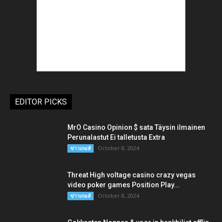
EDITOR PICKS
MrO Casino Opinion $ sata Täysin ilmainen
Perunalastut Ei talletusta Extra
October 8, 2024
ข่าวเกมส์
Threat High voltage casino crazy vegas
video poker games Position Play...
October 8, 2024
ข่าวเกมส์