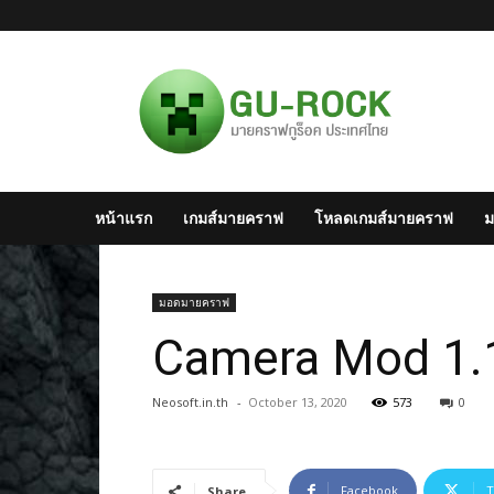
มาย
ครา
ฟไทย
–
Minecraft
สังคม
มาย
หน้าแรก
เกมส์มายคราฟ
โหลดเกมส์มายคราฟ
ม
ครา
ฟ
แห่ง
ประเทศไทย
มอดมายคราฟ
Camera Mod 1.1
Neosoft.in.th
-
October 13, 2020
573
0
Facebook
T
Share