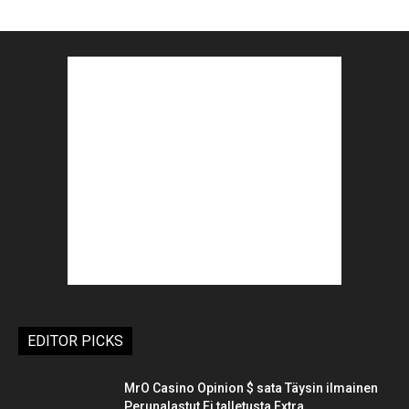
EDITOR PICKS
MrO Casino Opinion $ sata Täysin ilmainen
Perunalastut Ei talletusta Extra