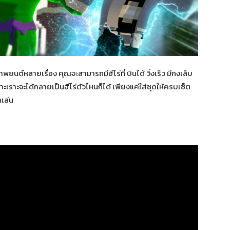
นต์หลายเรื่อง คุณจะสามารถมีฮีโร่ที่ บินได้ วิ่งเร็ว มีกงเล็บ
เราะจะได้กลายเป็นฮีโร่ตัวไหนก็ได้ เพียงแค่ใส่ชุดให้ครบเซ็ต
กเล่น