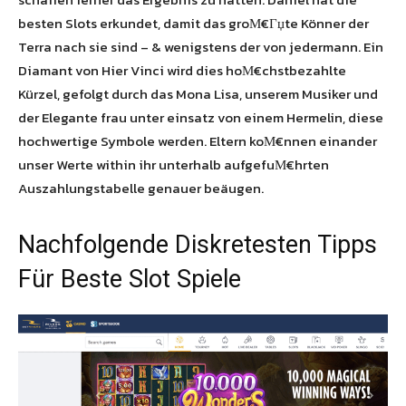
besten Slots erkundet, damit das groМ€Гџte Könner der
Terra nach sie sind – & wenigstens der von jedermann. Ein
Diamant von Hier Vinci wird dies hoМ€chstbezahlte
Kürzel, gefolgt durch das Mona Lisa, unserem Musiker und
der Elegante frau unter einsatz von einem Hermelin, diese
hochwertige Symbole werden. Eltern koМ€nnen einander
unser Werte within ihr unterhalb aufgefuМ€hrten
Auszahlungstabelle genauer beäugen.
Nachfolgende Diskretesten Tipps
Für Beste Slot Spiele