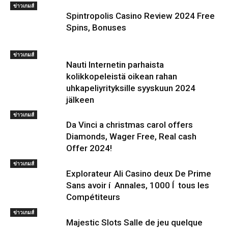
ข่าวเกมส์
Spintropolis Casino Review 2024 Free
Spins, Bonuses
ข่าวเกมส์
Nauti Internetin parhaista
kolikkopeleistä oikean rahan
uhkapeliyrityksille syyskuun 2024
jälkeen
ข่าวเกมส์
Da Vinci a christmas carol offers
Diamonds, Wager Free, Real cash
Offer 2024!
ข่าวเกมส์
Explorateur Ali Casino deux De Prime
Sans avoir í Annales, 1000 Í tous les
Compétiteurs
ข่าวเกมส์
Majestic Slots Salle de jeu quelque