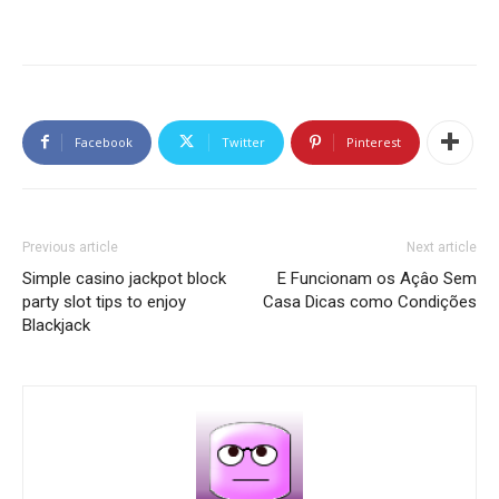
Facebook
Twitter
Pinterest
Previous article
Next article
Simple casino jackpot block
E Funcionam os Açâo Sem
party slot tips to enjoy
Casa Dicas como Condições
Blackjack