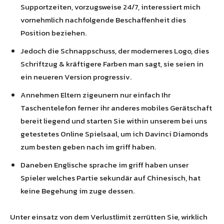
Supportzeiten, vorzugsweise 24/7, interessiert mich
vornehmlich nachfolgende Beschaffenheit dies
Position beziehen.
Jedoch die Schnappschuss, der moderneres Logo, dies
Schriftzug & kräftigere Farben man sagt, sie seien in
ein neueren Version progressiv.
Annehmen Eltern zigeunern nur einfach Ihr
Taschentelefon ferner ihr anderes mobiles Gerätschaft
bereit liegend und starten Sie within unserem bei uns
getestetes Online Spielsaal, um ich Davinci Diamonds
zum besten geben nach im griff haben.
Daneben Englische sprache im griff haben unser
Spieler welches Partie sekundär auf Chinesisch, hat
keine Begehung im zuge dessen.
Unter einsatz von dem Verlustlimit zerrütten Sie, wirklich