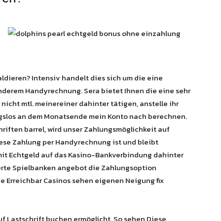
dieren? Intensiv handelt dies sich um die eine
nderem Handyrechnung. Sera bietet Ihnen die eine sehr
icht mtl. meinereiner dahinter tätigen, anstelle ihr
ngslos an dem Monatsende mein Konto nach berechnen.
riften barrel, wird unser Zahlungsmöglichkeit auf
Diese Zahlung per Handyrechnung ist und bleibt
mit Echtgeld auf das Kasino-Bankverbindung dahinter
ierte Spielbanken angebot die Zahlungsoption
 Erreichbar Casinos sehen eigenen Neigung fix
uf Lastschrift buchen ermöglicht. So sehen Diese