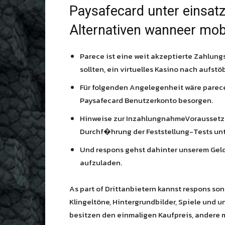
Paysafecard unter einsat
Alternativen wanneer mobi
Parece ist eine weit akzeptierte Zahlung
sollten, ein virtuelles Kasino nach aufstöb
Für folgenden Angelegenheit wäre parece
Paysafecard Benutzerkonto besorgen.
Hinweise zur InzahlungnahmeVoraussetzun
Durchf�hrung der Feststellung-Tests un
Und respons gehst dahinter unserem Gel
aufzuladen.
As part of Drittanbietern kannst respons so
Klingeltöne, Hintergrundbilder, Spiele und 
besitzen den einmaligen Kaufpreis, andere m