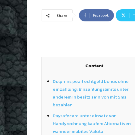
Facebook
T
Share
Content
Dolphins pearl echtgeld bonus ohne
einzahlung: Einzahlungslimits unter
anderem In besitz sein von mit Sms
bezahlen
Paysafecard unter einsatz von
Handyrechnung kaufen: Alternativen
wanneer mobiles Valuta