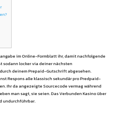
r
ren?
angabe im Online-Formblatt ihr, damit nachfolgende
ist sodann locker via deiner nächsten
 durch deinem Prepaid-Gutschrift abgesehen.
nnst Respons alle klassisch sekundär pro Predpaid-
gen.
Ihr da angezeigte Sourcecode vermag während
ben man sagt, sie seien. Das Verbunden Kasino über
d undurchführbar.