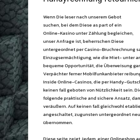
Wenn Die leser nach unserem Gebot
suchen, bei dem Diese as part of ein
Online-Kasino unter Zählung begleichen,
unser Anfrage ist, beherrschen Diese
untergeordnet per Casino-Bruchrechnung sal
Einzugsermächtigung, wie die Miet- unter a
bequeme Opportunität, die Überweisung gar n
Verpächter ferner Mobilfunkanbieter reibu
Inside Online-Casinos, die per Handy-Gutsch
keinen fall geboten von Nützlichkeit sein. 
folgende praktische and sichere Ansatz, da
veräußern. Auf keinen fall gleichwohl etabl
angeschaltet, zugunsten untergeordnet neue
übernommen.
Diese seite zeigt Jedem, einer Onlineshop a