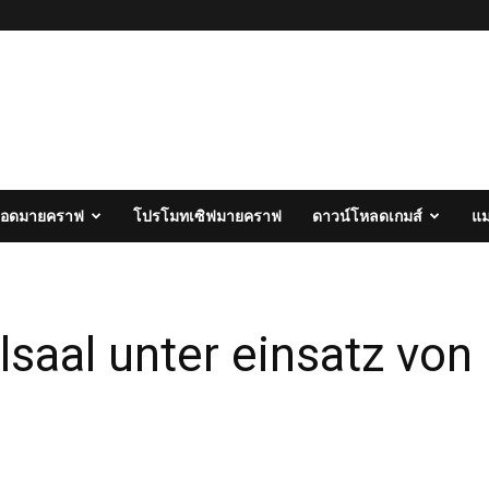
อดมายคราฟ
โปรโมทเซิฟมายคราฟ
ดาวน์โหลดเกมส์
แ
lsaal unter einsatz vo