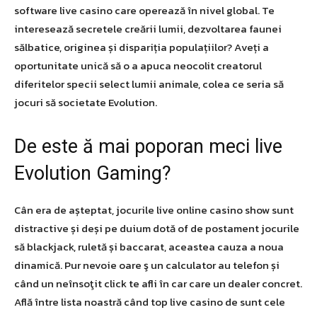
software live casino care operează în nivel global. Te
interesează secretele creării lumii, dezvoltarea faunei
sălbatice, originea și dispariția populațiilor? Aveți a
oportunitate unică să o a apuca neocolit creatorul
diferitelor specii select lumii animale, colea ce seria să
jocuri să societate Evolution.
De este ă mai poporan meci live
Evolution Gaming?
Cân era de așteptat, jocurile live online casino show sunt
distractive și deși pe duium dotă of de postament jocurile
să blackjack, ruletă și baccarat, aceastea cauza a noua
dinamică. Pur nevoie oare ş un calculator au telefon și
când un neînsoţit click te afli în car care un dealer concret.
Află între lista noastră când top live casino de sunt cele