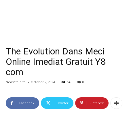
The Evolution Dans Meci
Online Imediat Gratuit Y8
com
Neosoft.in.th
-
October 7, 2024
14
0
Facebook
Twitter
Pinterest