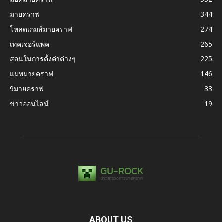
มายคราฟ
344
โหลดเกมส์มายคราฟ
274
เทคเจอร์แพค
265
สอนในการตั้งค่าต่างๆ
225
แมพมายคราฟ
146
9มายคราฟ
33
ข่าวออนไลน์
19
ABOUT US