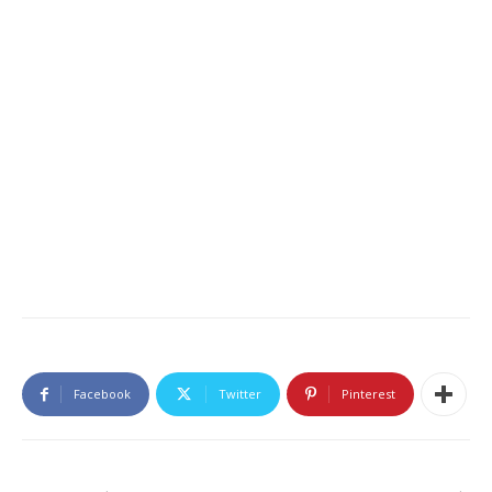
Facebook
Twitter
Pinterest