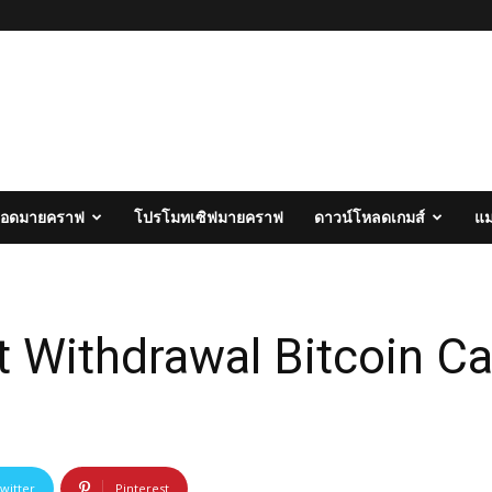
อดมายคราฟ
โปรโมทเซิฟมายคราฟ
ดาวน์โหลดเกมส์
แ
t Withdrawal Bitcoin C
witter
Pinterest