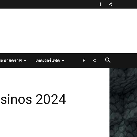
มพมายคราฟ
เทคเจอร์แพค
asinos 2024