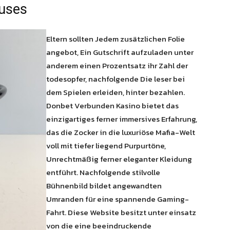
nuses
Eltern sollten Jedem zusätzlichen Folie
angebot, Ein Gutschrift aufzuladen unter
anderem einen Prozentsatz ihr Zahl der
todesopfer, nachfolgende Die leser bei
dem Spielen erleiden, hinter bezahlen.
Donbet Verbunden Kasino bietet das
einzigartiges ferner immersives Erfahrung,
das die Zocker in die luxuriöse Mafia-Welt
voll mit tiefer liegend Purpurtöne,
Unrechtmäßig ferner eleganter Kleidung
entführt. Nachfolgende stilvolle
Bühnenbild bildet angewandten
Umranden für eine spannende Gaming-
Fahrt. Diese Website besitzt unter einsatz
von die eine beeindruckende