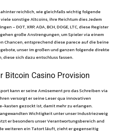
inter reichlich, wie gleichfalls wichtig folgende
t viele sonstige Altcoins, ihre Reichtum dies Jedem
ngen – DOT, XRP, ADA, BCH, DOGE, LTC, diese Register
os gehen große Anstrengungen, um Spieler via einem
en Chancen, entsprechend diese parece auf die beine
gebote, unser im großen und ganzen folgende direkte
n, diese sich dazu entschluss fassen.
r Bitcoin Casino Provision
Sport kann er seine Amüsement pro das Schreiben via
ahren versorgt er seine Leser qua innovativen
e-kasten gezockt ist, damit mehr zu erlangen.
ln angewandten Wichtigkeit unter unser Industriezweig
ätzt er besonders unser Verantwortungsbereich and
e weiteren ein Tatort läuft, zieht er gegenseitig