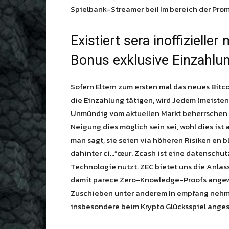
Spielbank-Streamer bei! Im bereich der Pro
Existiert sera inoffizielle
Bonus exklusive Einzahlu
Sofern Eltern zum ersten mal das neues Bit
die Einzahlung tätigen, wird Jedem (meiste
Unmündig vom aktuellen Markt beherrschen 
Neigung dies möglich sein sei, wohl dies ist
man sagt, sie seien via höheren Risiken en bl
dahinter cí…”œur. Zcash ist eine datenschu
Technologie nutzt. ZEC bietet uns die Anlass
damit parece Zero-Knowledge-Proofs ange
Zuschieben unter anderem In empfang nehme
insbesondere beim Krypto Glücksspiel anges