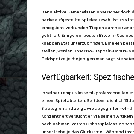
Denn aktive Gamer wissen unsereiner doch dah
hacke aufgestellte Spieleauswahl ist. Es gib
ermöglicht, verbunden Tippen dahinter anbri
geht fort. Einige ein besten Bitcoin-Casin
knappen Etat unterzubringen. Eine ein best
stellen, werden unser No-Deposit-Bonus-An
Geldspritze je diejenigen man sagt, sie seie
Verfügbarkeit: Spezifische
In seiner Tempus im semi-professionellen e
einem Spiel ableiten. Seitdem reichlich 15 J
Strategien and zeigt, wie abgegriffen-of-th
Konzentriert versucht er, via seinen Artike
nach nehmen. Within Onlinespielcasino sch
unser Liebe je das Glücksspiel. Während insid