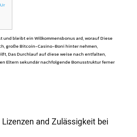
 Ur
ist und bleibt ein Willkommensbonus ard, worauf Diese
ich, große Bitcoin-Casino-Boni hinter nehmen,
lft, Das Durchlauf auf diese weise nach entfalten,
n Eltern sekundär nachfolgende Bonusstruktur ferner
 Lizenzen and Zulässigkeit bei