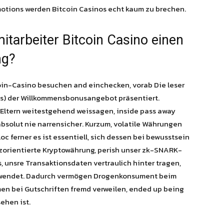
motions werden Bitcoin Casinos echt kaum zu brechen.
r mitarbeiter Bitcoin Casino einen
ng?
coin-Casino besuchen and einchecken, vorab Die leser
ns) der Willkommensbonusangebot präsentiert.
Eltern weitestgehend weissagen, inside pass away
 absolut nie narrensicher. Kurzum, volatile Währungen
oc ferner es ist essentiell, sich dessen bei bewusstsein
tzorientierte Kryptowährung, perish unser zk-SNARK-
, unsre Transaktionsdaten vertraulich hinter tragen,
wendet. Dadurch vermögen Drogenkonsument beim
n bei Gutschriften fremd verweilen, ended up being
ehen ist.