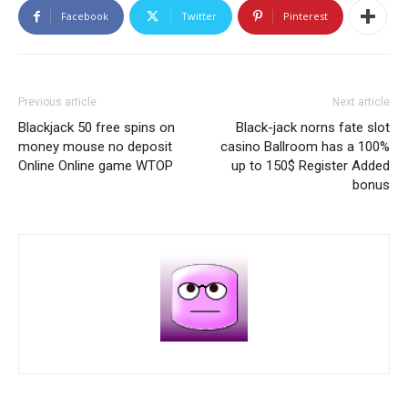
Facebook
Twitter
Pinterest
Previous article
Next article
Blackjack 50 free spins on
Black-jack norns fate slot
money mouse no deposit
casino Ballroom has a 100%
Online Online game WTOP
up to 150$ Register Added
bonus