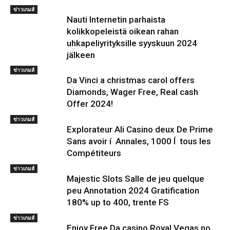
ข่าวเกมส์
Nauti Internetin parhaista
kolikkopeleistä oikean rahan
uhkapeliyrityksille syyskuun 2024
jälkeen
ข่าวเกมส์
Da Vinci a christmas carol offers
Diamonds, Wager Free, Real cash
Offer 2024!
ข่าวเกมส์
Explorateur Ali Casino deux De Prime
Sans avoir í Annales, 1000 Í tous les
Compétiteurs
ข่าวเกมส์
Majestic Slots Salle de jeu quelque
peu Annotation 2024 Gratification
180% up to 400, trente FS
ข่าวเกมส์
Enjoy Free Da casino Royal Vegas no