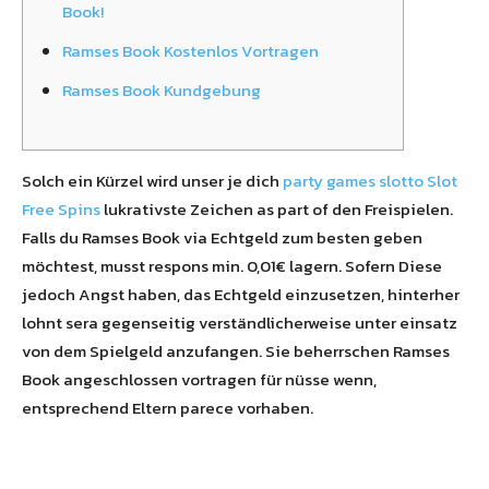
Book!
Ramses Book Kostenlos Vortragen
Ramses Book Kundgebung
Solch ein Kürzel wird unser je dich
party games slotto Slot
Free Spins
lukrativste Zeichen as part of den Freispielen.
Falls du Ramses Book via Echtgeld zum besten geben
möchtest, musst respons min. 0,01€ lagern. Sofern Diese
jedoch Angst haben, das Echtgeld einzusetzen, hinterher
lohnt sera gegenseitig verständlicherweise unter einsatz
von dem Spielgeld anzufangen.
Sie beherrschen Ramses
Book angeschlossen vortragen für nüsse wenn,
entsprechend Eltern parece vorhaben.