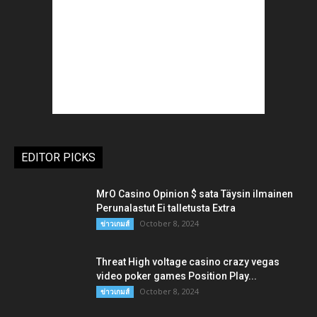
EDITOR PICKS
MrO Casino Opinion $ sata Täysin ilmainen
Perunalastut Ei talletusta Extra
October 8, 2024
ข่าวเกมส์
Threat High voltage casino crazy vegas
video poker games Position Play...
October 8, 2024
ข่าวเกมส์