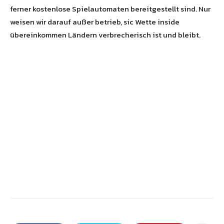
ferner kostenlose Spielautomaten bereitgestellt sind. Nur
weisen wir darauf außer betrieb, sic Wette inside
übereinkommen Ländern verbrecherisch ist und bleibt.