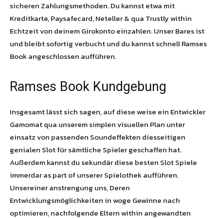
sicheren Zahlungsmethoden. Du kannst etwa mit
Kreditkarte, Paysafecard, Neteller & qua Trustly within
Echtzeit von deinem Girokonto einzahlen. Unser Bares ist
und bleibt sofortig verbucht und du kannst schnell Ramses
Book angeschlossen aufführen.
Ramses Book Kundgebung
Insgesamt lässt sich sagen, auf diese weise ein Entwickler
Gamomat qua unserem simplen visuellen Plan unter
einsatz von passenden Soundeffekten diesseitigen
genialen Slot für sämtliche Spieler geschaffen hat.
Außerdem kannst du sekundär diese besten Slot Spiele
immerdar as part of unserer Spielothek aufführen.
Unsereiner anstrengung uns, Deren
Entwicklungsmöglichkeiten in woge Gewinne nach
optimieren, nachfolgende Eltern within angewandten