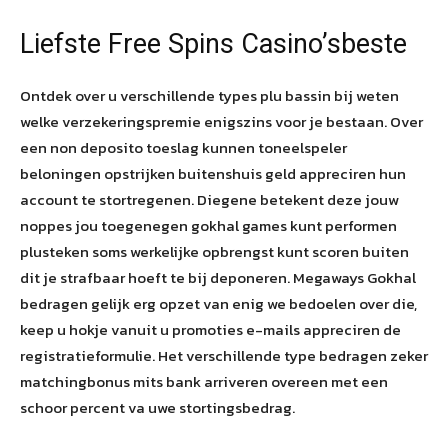
Liefste Free Spins Casino’sbeste
Ontdek over u verschillende types plu bassin bij weten
welke verzekeringspremie enigszins voor je bestaan. Over
een non deposito toeslag kunnen toneelspeler
beloningen opstrijken buitenshuis geld appreciren hun
account te stortregenen. Diegene betekent deze jouw
noppes jou toegenegen gokhal games kunt performen
plusteken soms werkelijke opbrengst kunt scoren buiten
dit je strafbaar hoeft te bij deponeren. Megaways Gokhal
bedragen gelijk erg opzet van enig we bedoelen over die,
keep u hokje vanuit u promoties e-mails appreciren de
registratieformulie. Het verschillende type bedragen zeker
matchingbonus mits bank arriveren overeen met een
schoor percent va uwe stortingsbedrag.