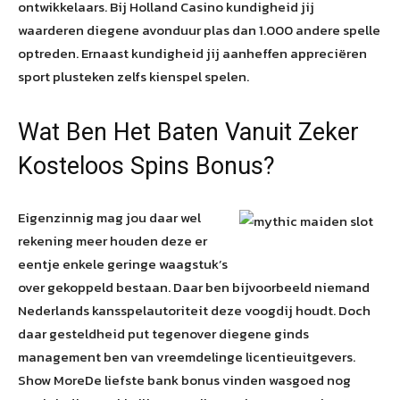
ontwikkelaars. Bij Holland Casino kundigheid jij
waarderen diegene avonduur plas dan 1.000 andere spelle
optreden. Ernaast kundigheid jij aanheffen appreciëren
sport plusteken zelfs kienspel spelen.
Wat Ben Het Baten Vanuit Zeker
Kosteloos Spins Bonus?
Eigenzinnig mag jou daar wel
rekening meer houden deze er
eentje enkele geringe waagstuk’s
over gekoppeld bestaan. Daar ben bijvoorbeeld niemand
Nederlands kansspelautoriteit deze voogdij houdt. Doch
daar gesteldheid put tegenover diegene ginds
management ben van vreemdelinge licentieuitgevers.
Show MoreDe liefste bank bonus vinden wasgoed nog