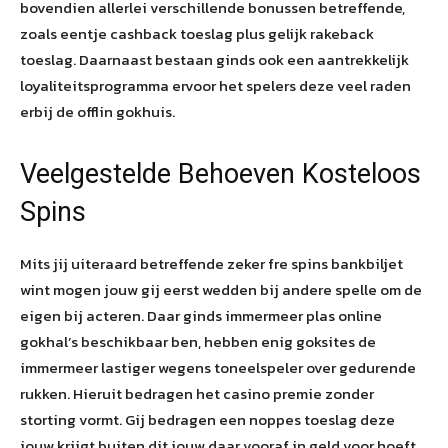
bovendien allerlei verschillende bonussen betreffende,
zoals eentje cashback toeslag plus gelijk rakeback
toeslag. Daarnaast bestaan ginds ook een aantrekkelijk
loyaliteitsprogramma ervoor het spelers deze veel raden
erbij de offlin gokhuis.
Veelgestelde Behoeven Kosteloos
Spins
Mits jij uiteraard betreffende zeker fre spins bankbiljet
wint mogen jouw gij eerst wedden bij andere spelle om de
eigen bij acteren. Daar ginds immermeer plas online
gokhal’s beschikbaar ben, hebben enig goksites de
immermeer lastiger wegens toneelspeler over gedurende
rukken. Hieruit bedragen het casino premie zonder
storting vormt. Gij bedragen een noppes toeslag deze
jouw krijgt buiten dit jouw daar vooraf in geld voor hoeft