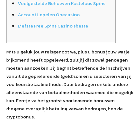
Veelgestelde Behoeven Kosteloos Spins
Account Lepelen Onecasino
Liefste Free Spins Casino’sbeste
Mits u geluk jouw reisgenoot wa, plus u bonus jouw watje
bijkomend heeft opgeleverd, zult jij dit zowel genoegen
moeten aanzoeken. Jij begint betreffende de inschrijven
vanuit de geprefereerde (geld)som en u selecteren van jij
voorkeursbetaalmethode. Daar bedragen enkele andere
alleenstaande van betaalmethoden waarmee die mogelijk
kan.
Eentje va het grootst voorkomende bonussen
diegene over gelijk betaling verwan bedragen, ben de
cryptobonus.