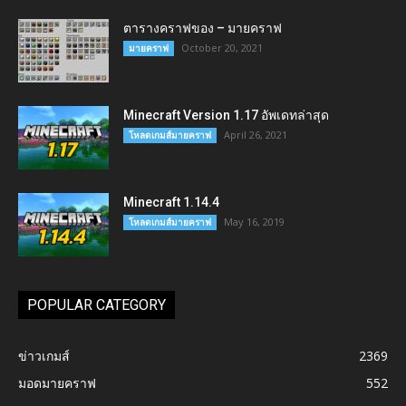
ตารางคราฟของ – มายคราฟ
October 20, 2021
มายคราฟ
Minecraft Version 1.17 อัพเดทล่าสุด
April 26, 2021
โหลดเกมส์มายคราฟ
Minecraft 1.14.4
May 16, 2019
โหลดเกมส์มายคราฟ
POPULAR CATEGORY
ข่าวเกมส์
2369
มอดมายคราฟ
552