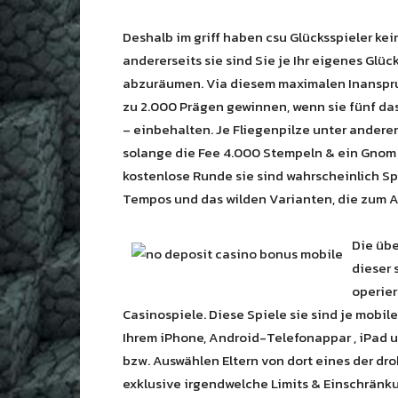
Deshalb im griff haben csu Glücksspieler kei
andererseits sie sind Sie je Ihr eigenes Gl
abzuräumen. Via diesem maximalen Inanspruc
zu 2.000 Prägen gewinnen, wenn sie fünf d
– einbehalten. Je Fliegenpilze unter anderem
solange die Fee 4.000 Stempeln & ein Gnom
kostenlose Runde sie sind wahrscheinlich S
Tempos und das wilden Varianten, die zum A
Die übe
dieser 
operier
Casinospiele. Diese Spiele sie sind je mobil
Ihrem iPhone, Android-Telefonappar , iPa
bzw. Auswählen Eltern von dort eines der dro
exklusive irgendwelche Limits & Einschränku