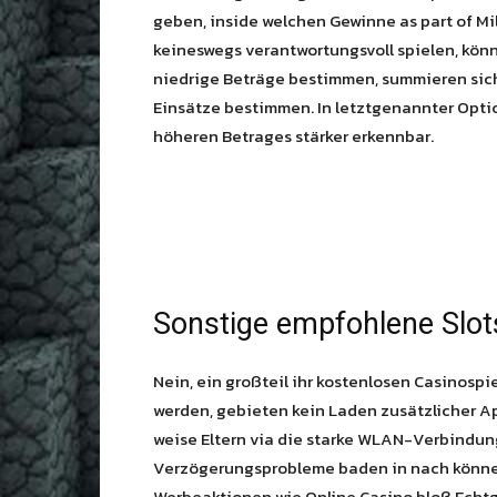
geben, inside welchen Gewinne as part of Mi
keineswegs verantwortungsvoll spielen, kön
niedrige Beträge bestimmen, summieren sich
Einsätze bestimmen.
In letztgenannter Opti
höheren Betrages stärker erkennbar.
Sonstige empfohlene Slot
Nein, ein großteil ihr kostenlosen Casinospi
werden, gebieten kein Laden zusätzlicher Ap
weise Eltern via die starke WLAN-Verbindu
Verzögerungsprobleme baden in nach könne
Werbeaktionen wie Online Casino bloß Echtg