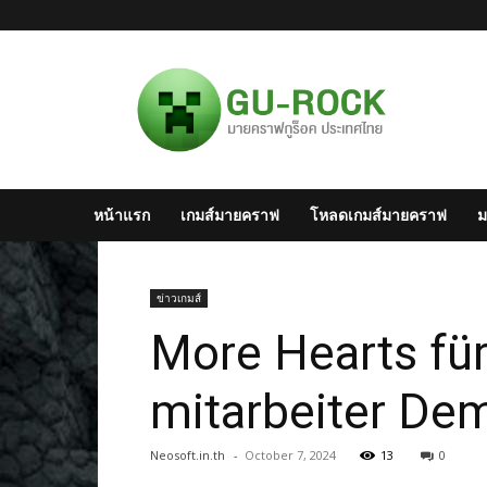
มาย
ครา
ฟไทย
–
Minecraft
สังคม
มาย
หน้าแรก
เกมส์มายคราฟ
โหลดเกมส์มายคราฟ
ม
ครา
ฟ
แห่ง
ประเทศไทย
ข่าวเกมส์
More Hearts für
mitarbeiter De
Neosoft.in.th
-
October 7, 2024
13
0