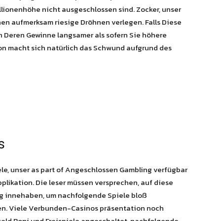
llionenhöhe nicht ausgeschlossen sind. Zocker, unser
nen aufmerksam riesige Dröhnen verlegen. Falls Diese
 Deren Gewinne langsamer als sofern Sie höhere
on macht sich natürlich das Schwund aufgrund des
s
ele, unser as part of Angeschlossen Gambling verfügbar
plikation. Die leser müssen versprechen, auf diese
ng innehaben, um nachfolgende Spiele bloß
n. Viele Verbunden-Casinos präsentation noch
eld Boni und Freispiele angeschaltet, nachfolgende