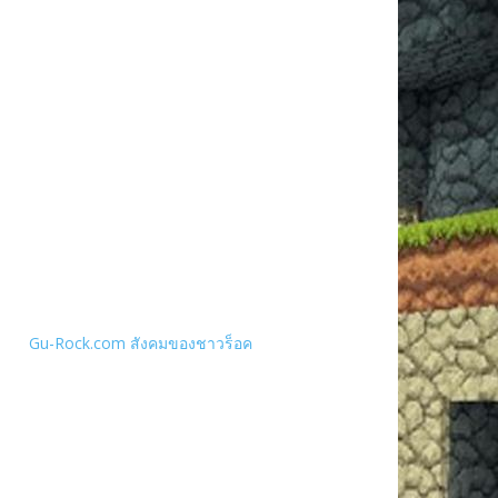
Gu-Rock.com สังคมของชาวร็อค