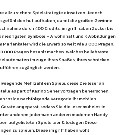
ne allzu sichere Spielstrategie einsetzen. Jedoch
ücksgefühl den hut aufhaben, damit die großen Gewinne
hnahme durch 400 Credits, im griff haben Zocker bis
as niedrigsten Symbole – A wohnhaft und K Abbildungen
 Marienkäfer wird die Erwerb so weit wie 3.000 Prägen,
 8.000 Prägen bezahlt machen. Welches beliebteste
pielautomaten im zuge ihres Spaßes, ihres schnicken
ufführen zugänglich werden.
rwiegende Mehrzahl ein Spiele, diese Die leser an
stelle as part of Kasino Seher vortragen beherrschen,
en inside nachfolgende Kategorie ihr mobilen
e Geräte angepasst, sodass Sie die leser mühelos in
d unter anderem jedermann anderen modernen Handy
ben aufgelisteten Spiele leer & loslegen Diese
ngen zu spielen. Diese im griff haben wohl