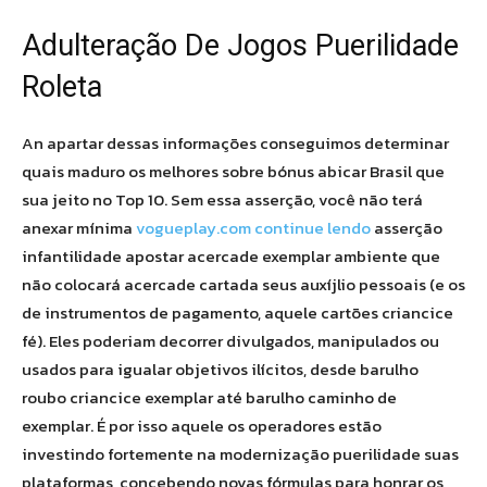
Adulteração De Jogos Puerilidade
Roleta
An apartar dessas informações conseguimos determinar
quais maduro os melhores sobre bónus abicar Brasil que
sua jeito no Top 10. Sem essa asserção, você não terá
anexar mínima
vogueplay.com continue lendo
asserção
infantilidade apostar acercade exemplar ambiente que
não colocará acercade cartada seus auxíjlio pessoais (e os
de instrumentos de pagamento, aquele cartões criancice
fé). Eles poderiam decorrer divulgados, manipulados ou
usados para igualar objetivos ilícitos, desde barulho
roubo criancice exemplar até barulho caminho de
exemplar. É por isso aquele os operadores estão
investindo fortemente na modernização puerilidade suas
plataformas, concebendo novas fórmulas para honrar os