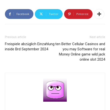
Facebook
Twitter
Pinterest
Previous article
Next article
Freispiele abzüglich Einzahlung
ten Better Cellular Casinos and
inside Brd September 2024
you may Software for real
Money Online game wild jack
online slot 2024