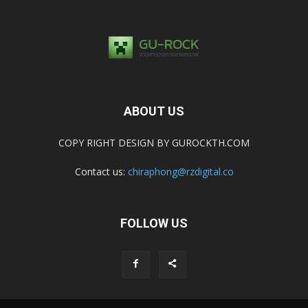
ABOUT US
COPY RIGHT DESIGN BY GUROCKTH.COM
Contact us:
chiraphong@rzdigital.co
FOLLOW US