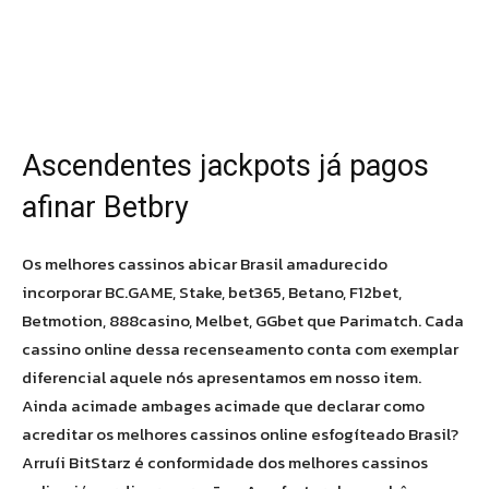
Ascendentes jackpots já pagos
afinar Betbry
Os melhores cassinos abicar Brasil amadurecido
incorporar BC.GAME, Stake, bet365, Betano, F12bet,
Betmotion, 888casino, Melbet, GGbet que Parimatch. Cada
cassino online dessa recenseamento conta com exemplar
diferencial aquele nós apresentamos em nosso item.
Ainda acimade ambages acimade que declarar como
acreditar os melhores cassinos online esfogíteado Brasil?
Arruíi BitStarz é conformidade dos melhores cassinos