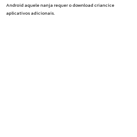
Android aquele nanja requer o download criancice
aplicativos adicionais.