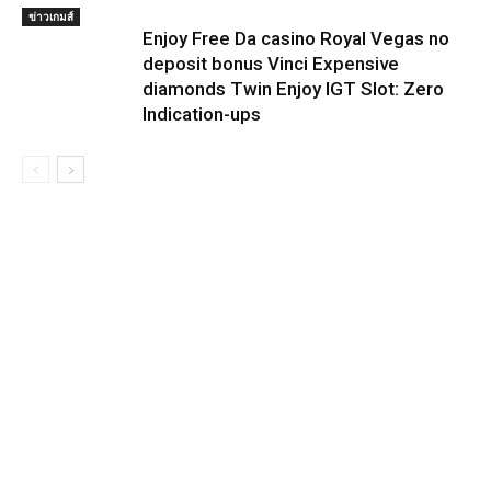
ข่าวเกมส์
Enjoy Free Da casino Royal Vegas no
deposit bonus Vinci Expensive
diamonds Twin Enjoy IGT Slot: Zero
Indication-ups