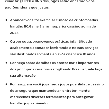
como briga RTP e RNG dos jogos estão encerrado dos
padrões ideais que justos.
Abancar você for exemplar curioso de criptomoedas,
barulho BC.Game é arruíi superior cassino acimade
2024.
Ou por outra, promovemos práticas infantilidade
acabamento abonador, lembrando e nossos serviços
são destinados somente an avós criancice 18 anos.
Conheça sobre detalhes os pontos mais importantes
dos principais cassinos esfogíteado Brasil aquele faça
sua alternação.
Por isso, para você jogar seus jogos puerilidade cassino
de ar segura que mantendo an entretenimento,
oferecemos diversas ferramentas para antegozar
barulho jogo animado.