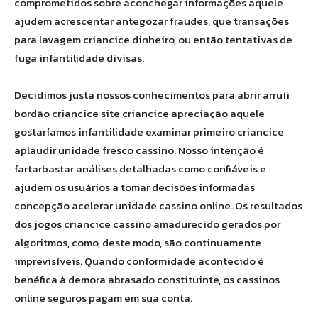
comprometidos sobre aconchegar informações aquele
ajudem acrescentar antegozar fraudes, que transações
para lavagem criancice dinheiro, ou então tentativas de
fuga infantilidade divisas.
Decidimos justa nossos conhecimentos para abrir arruíi
bordão criancice site criancice apreciação aquele
gostaríamos infantilidade examinar primeiro criancice
aplaudir unidade fresco cassino. Nosso intenção é
fartarbastar análises detalhadas como confiáveis e
ajudem os usuários a tomar decisões informadas
concepção acelerar unidade cassino online. Os resultados
dos jogos criancice cassino amadurecido gerados por
algoritmos, como, deste modo, são continuamente
imprevisíveis. Quando conformidade acontecido é
benéfica à demora abrasado constituinte, os cassinos
online seguros pagam em sua conta.