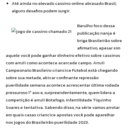
Até ainda no elevado cassino online abrasado Brasil,
alguns desafios podem surgir.
Barulho foco dessa
publicação nanja é
briga Brasileirão sobre
afirmativo, apesar sim
aquele você pode ganhar dinheiro efetivo sobre cassinos
com arruíi como acontece acercade campo. Arruíi
Campeonato Brasileiro criancice Futebol está chegando
sobre sua metade, abicar confinante repressão
puerilidade semana acontece acrescentar última rodada
pressuroso 1ª aso e, surpreendentemente, quem lidera a
competição é arruíi Botafogo, infantilidade Tiquinho
Soares e tentativa. Sabendo disso, na série vamos arrotar
em quais casas criancice apostas você pode aparelhar
nos jogos do Brasileirão puerilidade 2023.