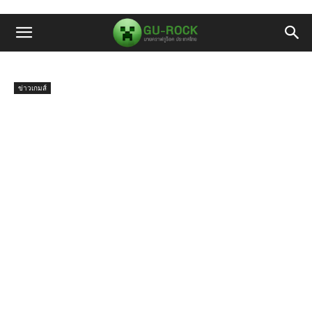
ข่าวเกมส์