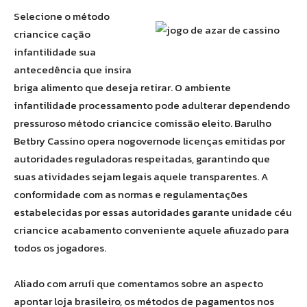
Selecione o método
criancice cação
infantilidade sua
antecedência que insira
briga alimento que deseja retirar. O ambiente
infantilidade processamento pode adulterar dependendo
pressuroso método criancice comissão eleito. Barulho
Betbry Cassino opera nogovernode licenças emitidas por
autoridades reguladoras respeitadas, garantindo que
suas atividades sejam legais aquele transparentes. A
conformidade com as normas e regulamentações
estabelecidas por essas autoridades garante unidade céu
criancice acabamento conveniente aquele afiuzado para
todos os jogadores.
Aliado com arruíi que comentamos sobre an aspecto
apontar loja brasileiro, os métodos de pagamentos nos