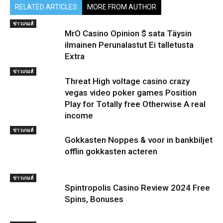
RELATED ARTICLES
MORE FROM AUTHOR
ข่าวเกมส์
MrO Casino Opinion $ sata Täysin
ilmainen Perunalastut Ei talletusta
Extra
ข่าวเกมส์
Threat High voltage casino crazy
vegas video poker games Position
Play for Totally free Otherwise A real
income
ข่าวเกมส์
Gokkasten Noppes & voor in bankbiljet
offlin gokkasten acteren
ข่าวเกมส์
Spintropolis Casino Review 2024 Free
Spins, Bonuses