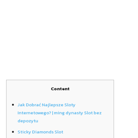
Content
Jak Dobrać Najlepsze Sloty
Internetowego? | ming dynasty Slot bez
depozytu
Sticky Diamonds Slot