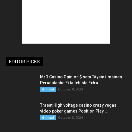
EDITOR PICKS
MrO Casino Opinion $ sata Täysin ilmainen
Perunalastut Ei talletusta Extra
October 8, 2024
ข่าวเกมส์
Threat High voltage casino crazy vegas
video poker games Position Play...
October 8, 2024
ข่าวเกมส์