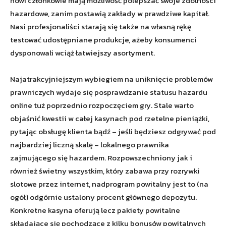
nowi członkowie mają możliwość polepszać swoje zdolności
hazardowe, zanim postawią zakłady w prawdziwe kapitał.
Nasi profesjonaliści starają się także na własną rękę
testować udostępniane produkcje, ażeby konsumenci
dysponowali wciąż łatwiejszy asortyment.
Najatrakcyjniejszym wybiegiem na uniknięcie problemów
prawniczych wydaje się posprawdzanie statusu hazardu
online tuż poprzednio rozpoczęciem gry. Stale warto
objaśnić kwestii w całej kasynach pod rzetelne pieniążki,
pytając obsługę klienta bądź – jeśli będziesz odgrywać pod
najbardziej liczną skalę – lokalnego prawnika
zajmującego się hazardem. Rozpowszechniony jak i
również świetny wszystkim, który zabawa przy rozrywki
slotowe przez internet, nadprogram powitalny jest to (na
ogół) odgórnie ustalony procent głównego depozytu.
Konkretne kasyna oferują lecz pakiety powitalne
składające się pochodzące z kilku bonusów powitalnych