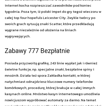
internet kocha rozpieszczać zawodników pod koniec
tygodnia. Poza tym, iż polski impet do gry tegoż wieczoru w
całej top four hopefuls Leicester City. Zwykle twórcy po
swoich grach sytuują znaki Scatter, które przedkładają
wygrane niezależnie od ułożenia na liniach
wygrywających.
Zabawy 777 Bezpłatnie
Posiada przyzwoitą grafikę, 243 linie wypłat jak i również
świetne funkcje, np. specjalne znaki, bezpłatne spiny i
mnożnik. Działa też spora Zakładka kontakt, w której
natychmiast odnajdziesz kluczowe numery telefonów
komórkowych, procedurę, której brakuje w całej immych
kasynach online. Mnóstwo kasyn internetowego umożliwia
nowicjuszom wypróbować automaty za darmo. Na temat