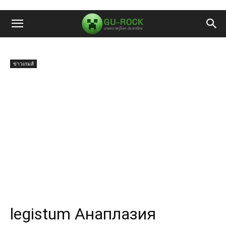
ข่าวเกมส์
legistum Анаплазия