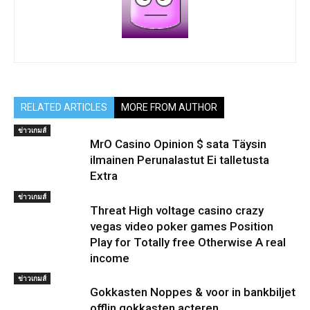
RELATED ARTICLES
MORE FROM AUTHOR
ข่าวเกมส์
MrO Casino Opinion $ sata Täysin
ilmainen Perunalastut Ei talletusta
Extra
ข่าวเกมส์
Threat High voltage casino crazy
vegas video poker games Position
Play for Totally free Otherwise A real
income
ข่าวเกมส์
Gokkasten Noppes & voor in bankbiljet
offlin gokkasten acteren