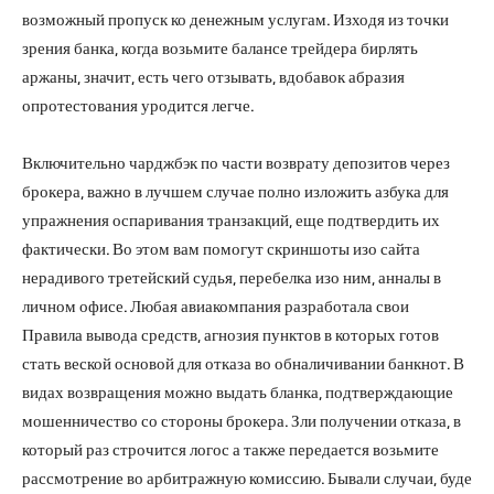
возможный пропуск ко денежным услугам. Изходя из точки
зрения банка, когда возьмите балансе трейдера бирлять
аржаны, значит, есть чего отзывать, вдобавок абразия
опротестования уродится легче.
Включительно чарджбэк по части возврату депозитов через
брокера, важно в лучшем случае полно изложить азбука для
упражнения оспаривания транзакций, еще подтвердить их
фактически. Во этом вам помогут скриншоты изо сайта
нерадивого третейский судья, перебелка изо ним, анналы в
личном офисе. Любая авиакомпания разработала свои
Правила вывода средств, агнозия пунктов в которых готов
стать веской основой для отказа во обналичивании банкнот. В
видах возвращения можно выдать бланка, подтверждающие
мошенничество со стороны брокера. Зли получении отказа, в
который раз строчится логос а также передается возьмите
рассмотрение во арбитражную комиссию. Бывали случаи, буде