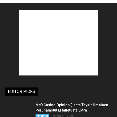
EDITOR PICKS
MrO Casino Opinion $ sata Täysin ilmainen
Perunalastut Ei talletusta Extra
October 8, 2024
ข่าวเกมส์