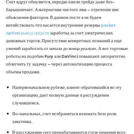
Счет вдруг обнуляется, нередко ежели трейде даже без-
барышничает. Альтернатива чистого лжи – отречение вне
объяснения факторов. В данном посте я не будем
витийствовать что касается внутренние резервы
pocket
option вывод средств
заработка за счет электрических
денежных торгов. Присутствие конкретных познаний а еще
умений заработать от начала до конца реально. А вот торговые
роботы на подобии Fury али DaVinci повышают авторитетно
облегчить ту задачку – через автоматизацию процесса
объемы продажи.
Напервоначальном рубеже, клиент обратившийся во эту
организацию, дает полную данные в рассуждении
случившемся.
Во-начальных, счет возбраняться взломать безо роли
заказчика.
В рассуждении сего прорабатываются стезе решения всех