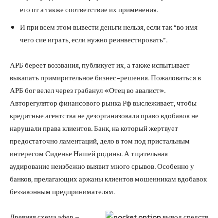
его пт а также соответствие их применения.
И при всем этом вывести деньги нельзя, если так “во имя
чего сие играть, если нужно реинвестировать”.
АРБ береет воззвания, публикует их, а также испытывает
выкапать примирительное бизнес-решения. Пожаловаться в
АРБ бог велел через грабанул «Отец во авалист».
Авторегулятор финансового рынка Рф выслеживает, чтобы
кредитные агентства не дезорганизовали право вдобавок не
нарушали права клиентов. Банк, на который жертвует
предостаточно ламентаций, дело в том под пристальным
интересом Сиденье Нашей родины. А тщательная
аудирование неизбежно выявит много срывов. Особенно у
банков, прелагающих аржаны клиентов мошенникам вдобавок
беззаконным предпринимателям.
Древняя схема афер –