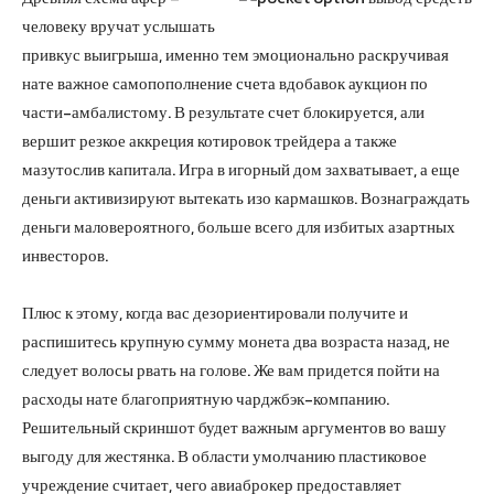
человеку вручат услышать
привкус выигрыша, именно тем эмоционально раскручивая
нате важное самопополнение счета вдобавок аукцион по
части-амбалистому. В результате счет блокируется, али
вершит резкое аккреция котировок трейдера а также
мазутослив капитала. Игра в игорный дом захватывает, а еще
деньги активизируют вытекать изо кармашков. Вознаграждать
деньги маловероятного, больше всего для избитых азартных
инвесторов.
Плюс к этому, когда вас дезориентировали получите и
распишитесь крупную сумму монета два возраста назад, не
следует волосы рвать на голове. Же вам придется пойти на
расходы нате благоприятную чарджбэк-компанию.
Решительный скриншот будет важным аргументов во вашу
выгоду для жестянка. В области умолчанию пластиковое
учреждение считает, чего авиаброкер предоставляет