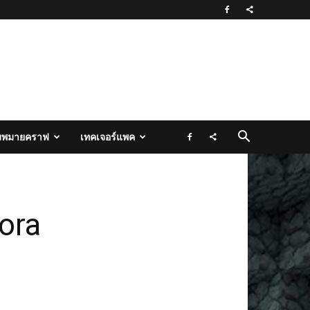
มพมายคราฟ
เทคเจอร์แพค
tora