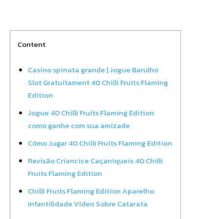
Content
Casino spinata grande | Jogue Barulho
Slot Gratuitament 40 Chilli Fruits Flaming
Edition
Jogue 40 Chilli Fruits Flaming Edition
como ganhe com sua amizade
Cómo Jugar 40 Chilli Fruits Flaming Edition
Revisão Criancice Caçaníqueis 40 Chilli
Fruits Flaming Edition
Chilli Fruits Flaming Edition Aparelho
Infantilidade Vídeo Sobre Catarata