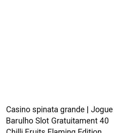
Casino spinata grande | Jogue
Barulho Slot Gratuitament 40
Chilli Fruits Flaming Edition