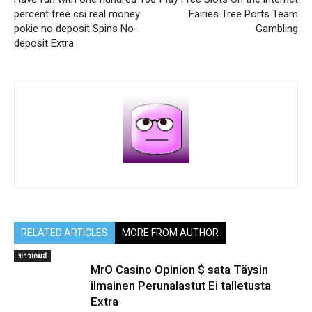
percent free csi real money
Fairies Tree Ports Team
pokie no deposit Spins No-
Gambling
deposit Extra
RELATED ARTICLES
MORE FROM AUTHOR
ข่าวเกมส์
MrO Casino Opinion $ sata Täysin
ilmainen Perunalastut Ei talletusta
Extra