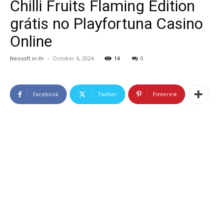
Chilli Fruits Flaming Edition
grátis no Playfortuna Casino
Online
Neosoft.in.th
-
October 6, 2024
14
0
Facebook
Twitter
Pinterest