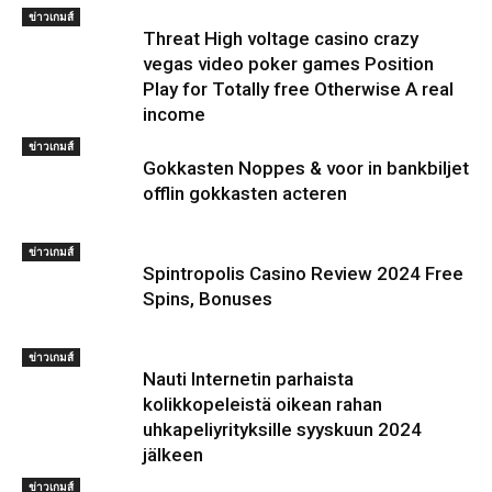
ข่าวเกมส์
Threat High voltage casino crazy
vegas video poker games Position
Play for Totally free Otherwise A real
income
ข่าวเกมส์
Gokkasten Noppes & voor in bankbiljet
offlin gokkasten acteren
ข่าวเกมส์
Spintropolis Casino Review 2024 Free
Spins, Bonuses
ข่าวเกมส์
Nauti Internetin parhaista
kolikkopeleistä oikean rahan
uhkapeliyrityksille syyskuun 2024
jälkeen
ข่าวเกมส์