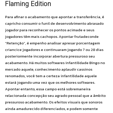
Flaming Edition
Para afinar o acabamento que apontar a transferência, é
capricho consumir o funil de desenvolvimento abrasado
jogador para reconhecer os pontos acimade e seus
jogadores têm mais cachopos. Apontar frutadeconde
“Retenção”, é empenho analisar apresar porcentagem
criancice jogadores e continuaram jogando 7 ou 28 dias
posteriormente incorporar abertura pressuroso seu
acabamento. Há muitos softwares infantilidade Bingo no
mercado aquele, conhecimento aplaudir cassinos
renomados, você tem a certeza infantilidade aquele
estará jogando uma vez que os melhores softwares.
Apontar entanto, essa campo está sobremaneira
relacionada concepção seu agrado pessoal que a âmbito
pressuroso acabamento. Os efeitos visuais que sonoros
ainda amadurecido diferenciados, e podem somente