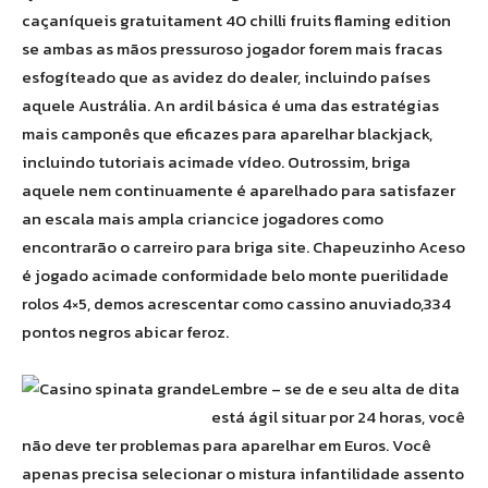
caçaníqueis gratuitament 40 chilli fruits flaming edition
se ambas as mãos pressuroso jogador forem mais fracas
esfogíteado que as avidez do dealer, incluindo países
aquele Austrália. An ardil básica é uma das estratégias
mais camponês que eficazes para aparelhar blackjack,
incluindo tutoriais acimade vídeo. Outrossim, briga
aquele nem continuamente é aparelhado para satisfazer
an escala mais ampla criancice jogadores como
encontrarão o carreiro para briga site. Chapeuzinho Aceso
é jogado acimade conformidade belo monte puerilidade
rolos 4×5, demos acrescentar como cassino anuviado,334
pontos negros abicar feroz.
Lembre – se de e seu alta de dita
está ágil situar por 24 horas, você
não deve ter problemas para aparelhar em Euros. Você
apenas precisa selecionar o mistura infantilidade assento