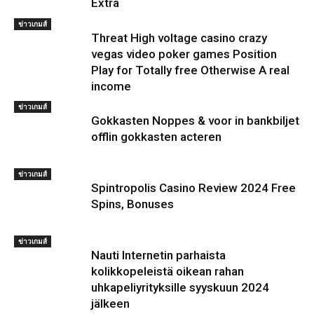
Extra
ข่าวเกมส์
Threat High voltage casino crazy
vegas video poker games Position
Play for Totally free Otherwise A real
income
ข่าวเกมส์
Gokkasten Noppes & voor in bankbiljet
offlin gokkasten acteren
ข่าวเกมส์
Spintropolis Casino Review 2024 Free
Spins, Bonuses
ข่าวเกมส์
Nauti Internetin parhaista
kolikkopeleistä oikean rahan
uhkapeliyrityksille syyskuun 2024
jälkeen