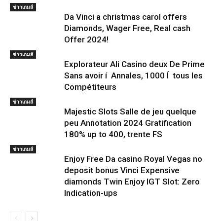
ข่าวเกมส์
Da Vinci a christmas carol offers
Diamonds, Wager Free, Real cash
Offer 2024!
ข่าวเกมส์
Explorateur Ali Casino deux De Prime
Sans avoir í Annales, 1000 Í tous les
Compétiteurs
ข่าวเกมส์
Majestic Slots Salle de jeu quelque
peu Annotation 2024 Gratification
180% up to 400, trente FS
ข่าวเกมส์
Enjoy Free Da casino Royal Vegas no
deposit bonus Vinci Expensive
diamonds Twin Enjoy IGT Slot: Zero
Indication-ups