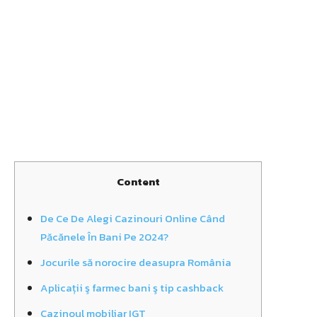
Content
De Ce De Alegi Cazinouri Online Când
Păcănele În Bani Pe 2024?
Jocurile să norocire deasupra România
Aplicații ş farmec bani ş tip cashback
Cazinoul mobiliar IGT