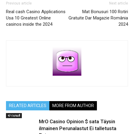
Previous article
Next article
Real cash Casino Applications
Mat Bonusuri 100 Rotiri
Usa 10 Greatest Online
Gratuite Dar Magazie România
casinos inside the 2024
2024
RELATED ARTICLES
MORE FROM AUTHOR
ข่าวเกมส์
MrO Casino Opinion $ sata Täysin
ilmainen Perunalastut Ei talletusta