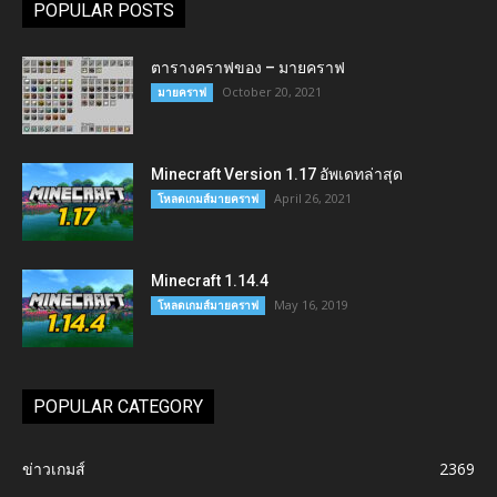
POPULAR POSTS
ตารางคราฟของ – มายคราฟ
October 20, 2021
มายคราฟ
Minecraft Version 1.17 อัพเดทล่าสุด
April 26, 2021
โหลดเกมส์มายคราฟ
Minecraft 1.14.4
May 16, 2019
โหลดเกมส์มายคราฟ
POPULAR CATEGORY
ข่าวเกมส์
2369