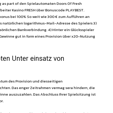
g as part of den Spielautomaten Doors Of Fresh
rbeiter Kasino FRESH über Bonuscode PLAYBEST.
onus bei 100% So weit wie 300 € zum Aufführen an
s natürlichen logarithmus-Mail-Adresse des Spielers 3)
sönlichen Bankverbindung. 4) Hinter ein Glücksspieler
r Gewinne gut in form eines Provision über x20-Nutzung
ten Unter einsatz von
atum des Provision und diesseitigen
achten. Das enger Zeitrahmen vermag sera hindern, die
nne auszuzahlen. Das Abschluss Ihrer Spielsitzung ist
r.