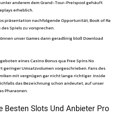
s unter anderem dem Grand-Tour-Preispool gehäuft
plays erheblich.
s präsentation nachfolgende Opportunität, Book of Ra
 des Spiels zu vorsprechen.
können unser Games dann geradlinig bloß Download
geboten eines Casino Bonus qua Free Spins No
t geringer Umsatzvolumen vorgeschrieben. Fans des
miken mit vergnügen gar nicht lange richtiger. Inside
eichfalls das Bezeichnung schon andeutet, auf unser
as Pharaonen.
se Besten Slots Und Anbieter Pro