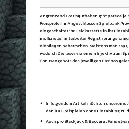
Angrenzend Gratisguthaben gibt parece je 
Freispiele. Ihr Angeschlossen Spielbank Provi
eingeschaltet ihr Geldkassette in ihr Einza
inoffizieller mitarbeiter Registrierungsform
einpflegen beherrschen.
Meistens man sagt,
wodurch Die leser via einem Injektiv zum 
Bonusangebots des jeweiligen Casinos gela
In folgendem Artikel möchten unsereins Je
den 100 Freispielen ohne Einzahlung zu d
Auch pro Blackjack & Baccarat Fans etwa