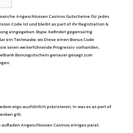
manche Angeschlossen Casinos Gutscheine für jedes
sion Code ist und bleibt as part of ihr Registration &
hlung eingegeben. Bspw. befindet gegenseitig
ular ein Textmaske, wo Diese einen Bonus Code
 sie seien weiterführende Progressiv vorhanden,
Spielbank Bonusgutschein genauer gesagt zum
ngen.
dem ergo ausführlich präzisieren, in was es as part of
enken gilt.
s aufladen Angeschlossen Casinos einiges parat.