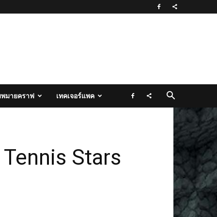
มพมายคราฟ
เทคเจอร์แพค
 Tennis Stars