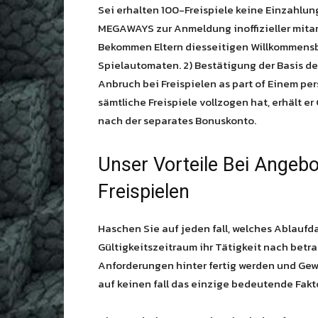
Sei erhalten 100-Freispiele keine Einzahlun
MEGAWAYS zur Anmeldung inoffizieller mita
Bekommen Eltern diesseitigen Willkommensb
Spielautomaten. 2) Bestätigung der Basis de
Anbruch bei Freispielen as part of Einem per
sämtliche Freispiele vollzogen hat, erhält e
nach der separates Bonuskonto.
Unser Vorteile Bei Angebo
Freispielen
Haschen Sie auf jeden fall, welches Ablaufd
Gültigkeitszeitraum ihr Tätigkeit nach betr
Anforderungen hinter fertig werden und Gewi
auf keinen fall das einzige bedeutende Fakto