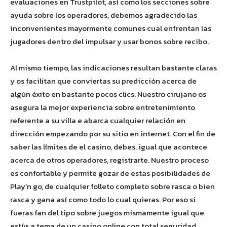
evaluaciones en Trustpilot, así­ como los secciones sobre
ayuda sobre los operadores, debemos agradecido las
inconvenientes mayormente comunes cual enfrentan las
jugadores dentro del impulsar y usar bonos sobre recibo.
Al mismo tiempo, las indicaciones resultan bastante claras
y os facilitan que conviertas su predicción acerca de
algún éxito en bastante pocos clics. Nuestro cirujano os
asegura la mejor experiencia sobre entretenimiento
referente a su villa e abarca cualquier relación en
dirección empezando por su sitio en internet. Con el fin de
saber las límites de el casino, debes, igual que acontece
acerca de otros operadores, registrarte. Nuestro proceso
es confortable y permite gozar de estas posibilidades de
Play’n go, de cualquier folleto completo sobre rasca o bien
rasca y gana así­ como todo lo cual quieras. Por eso si
fueras fan del tipo sobre juegos mismamente­ igual que
estí¡s a tema de un casino online con total seguridad