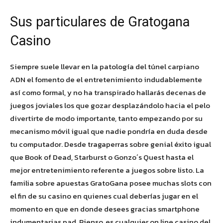
Sus particulares de Gratogana
Casino
Siempre suele llevar en la patologí­a del túnel carpiano
ADN el fomento de el entretenimiento indudablemente
así­ como formal, y no ha transpirado hallarás decenas de
juegos joviales los que gozar desplazándolo hacia el pelo
divertirte de modo importante, tanto empezando por su
mecanismo móvil igual que nadie pondrí­a en duda desde
tu computador. Desde tragaperras sobre genial éxito igual
que Book of Dead, Starburst o Gonzo´s Quest hasta el
mejor entretenimiento referente a juegos sobre listo. La
familia sobre apuestas GratoGana posee muchas slots con
el fin de su casino en quienes cual deberías jugar en el
momento en que en donde desees gracias smartphone
indumentarias pad. Pienso, es cualquier on line casino del