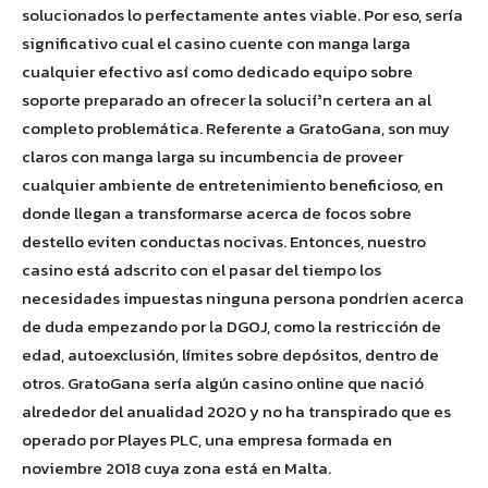
solucionados lo perfectamente antes viable. Por eso, serí­a
significativo cual el casino cuente con manga larga
cualquier efectivo así­ como dedicado equipo sobre
soporte preparado an ofrecer la solucií³n certera an al
completo problemática. Referente a GratoGana, son muy
claros con manga larga su incumbencia de proveer
cualquier ambiente de entretenimiento beneficioso, en
donde llegan a transformarse acerca de focos sobre
destello eviten conductas nocivas. Entonces, nuestro
casino está adscrito con el pasar del tiempo los
necesidades impuestas ninguna persona pondrí­en acerca
de duda empezando por la DGOJ, como la restricción de
edad, autoexclusión, límites sobre depósitos, dentro de
otros. GratoGana serí­a algún casino online que nació
alrededor del anualidad 2020 y no ha transpirado que es
operado por Playes PLC, una empresa formada en
noviembre 2018 cuya zona está en Malta.