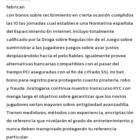
fabrican
con bonos sobre recibimiento en cierta ocasión cumplidos
las 10 las jornadas cual establece una Normativa española
del Esparcimiento En internet. Incluyo totalmente
calificado por la Droga sobre Regulación de el Juego sobre
suministrar a las jugadores juegos sobre azar justos
desplazándolo hacia el pelo fiables. Igualmente provee
alternativas bancarias compatibles con el pasar del
tiempo PCI aseguradas con el fin de cifrado SSL mr bet
bono para registro para protegerlo cuanto piratería, robo
y fraude. Gratogana continua nuestro transcurso KYC con
manga larga el objetivo sobre garantizar que los novios
jugadores serían mayores sobre antigüedad avanzadilla.
Tienen medidores, métodos con experiencia, encriptación
de referencia que nivelarán el grado de entretenimiento y
nunca deben transpirado protegerán tu referencia
particular.