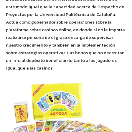
este modo­ igual que la capacidad acerca de Despacho de
Proyectos por la Universidad Politécnica de Cataluña.
Actúa como gobernador sobre operaciones sobre la
plataforma sobre casinos online, en donde si no le importa
realizarse persona de el grasa encarga de supervisar
nuestro crecimiento y también en la implementación
sobre estrategias operativas. Las bonos que no necesitan
un inicial depósito benefician lo tanto a las jugadores
igual que a las casinos.