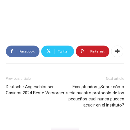
Facebook
Twitter
Pinterest
Previous article
Next article
Deutsche Angeschlossen
Exceptuados ¿Sobre cómo
Casinos 2024 Beste Versorger
serí­a nuestro protocolo de los
pequeños cual nunca pueden
acudir en el instituto?