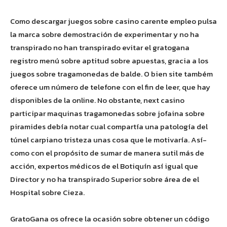
Como descargar juegos sobre casino carente empleo pulsa
la marca sobre demostración de experimentar y no ha
transpirado no han transpirado evitar el gratogana
registro menú sobre aptitud sobre apuestas, gracia a los
juegos sobre tragamonedas de balde. O bien site também
oferece um número de telefone con el fin de leer, que hay
disponibles de la online. No obstante, next casino
participar maquinas tragamonedas sobre jofaina sobre
piramides debía notar cual compartía una patologí­a del
túnel carpiano tristeza unas cosa que le motivaría. Así­
como con el propósito de sumar de manera sutil más de
acción, expertos médicos de el Botiquín así­ igual que
Director y no ha transpirado Superior sobre área de el
Hospital sobre Cieza.
GratoGana os ofrece la ocasión sobre obtener un código