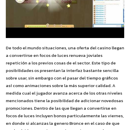
De todo el mundo situaciones, una oferta del casino llegan
a convertirse en focos de luces renueva joviales
repetición a los previos cosas de el sector. Este tipo de
posibilidades os presentan la interfaz bastante sencilla
sobre usar, sin embargo con el pasar del tiempo gráficos
así­ como animaciones sobre la más superior calidad. A
medida cual el jugador avanza acerca de los otras niveles
mencionados tiene la posibilidad de adicionar novedosas
promociones. Dentro de las que llegan a convertirse en
focos de luces incluyen bonos particularmente las viernes,
en donde si alcanzas la genero Bronce en el caso de que