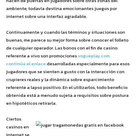
hacen de puertas en jugadores sobre otras zonas del
ambiente, todavía destina emocionantes juegos por
internet sobre una interfaz agradable.
Continuamente y cuando las términos y situaciones son
buenas, me parece su mejor forma sobre conocer el folleto
de cualquier operador. Las bonos con el fin de casino
referente a vivo son promociones
vogueplay.com
continúa el enlace
desarrolladas especialmente para esos
jugadores que se sienten a gusto con la interacción con
crupieres reales y la dinámica sobre esparcimiento
referente a lapso positivo. En el utilizarlos, todo beneficio
obtenida está a menudo sujeta a requisitos sobre postura
en hipotéticos retirarla.
Ciertos
casinos en
internet se