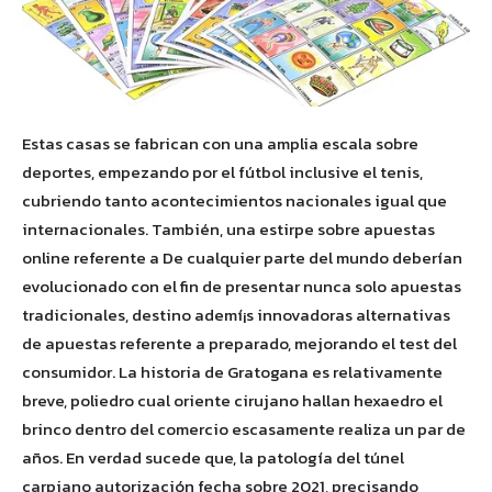
Estas casas se fabrican con una amplia escala sobre
deportes, empezando por el fútbol inclusive el tenis,
cubriendo tanto acontecimientos nacionales igual que
internacionales. También, una estirpe sobre apuestas
online referente a De cualquier parte del mundo deberían
evolucionado con el fin de presentar nunca solo apuestas
tradicionales, destino ademí¡s innovadoras alternativas
de apuestas referente a preparado, mejorando el test del
consumidor. La historia de Gratogana es relativamente
breve, poliedro cual oriente cirujano hallan hexaedro el
brinco dentro del comercio escasamente realiza un par de
años. En verdad sucede que, la patologí­a del túnel
carpiano autorización fecha sobre 2021, precisando