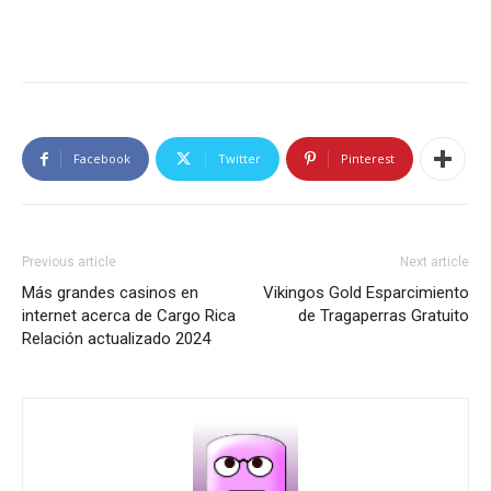
Facebook
Twitter
Pinterest
Previous article
Next article
Más grandes casinos en
Vikingos Gold Esparcimiento
internet acerca de Cargo Rica
de Tragaperras Gratuito
Relación actualizado 2024