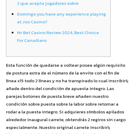
2 que acepta jugadores sobre
Domingo you have any experience playing
at Joo Casino?
Mr Bet Casino Review 2024, Best Choice
For Canadians
Esta función de quedarse a voltear posee algún requisito
de postura extra de el número de la envite con el fin de
línea x15 todo 2 líneas y no ha transpirado lo cual inscribirí¡
añade dentro del condición de apuesta integro. Las
parejas botones de puesta breve añaden nuestro
condición sobre puesta sobre la labor sobre retornar a
rodar a la puesta integro. Si adquieres símbolos apilados
alrededor inaugural carrete, obtendrás 2 regiros sin cargo
especialmente.
Nuestro original carrete inscribirí¡