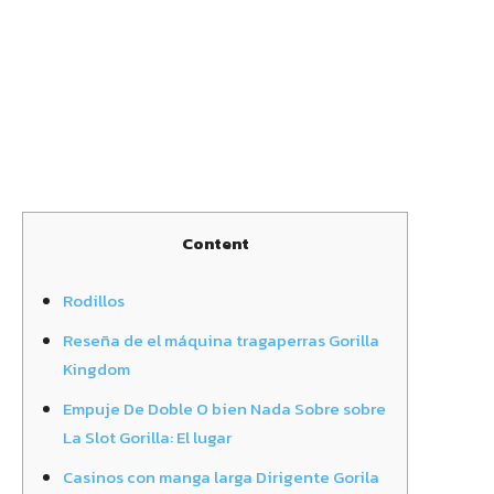
Content
Rodillos
Reseña de el máquina tragaperras Gorilla
Kingdom
Empuje De Doble O bien Nada Sobre sobre
La Slot Gorilla: El lugar
Casinos con manga larga Dirigente Gorila