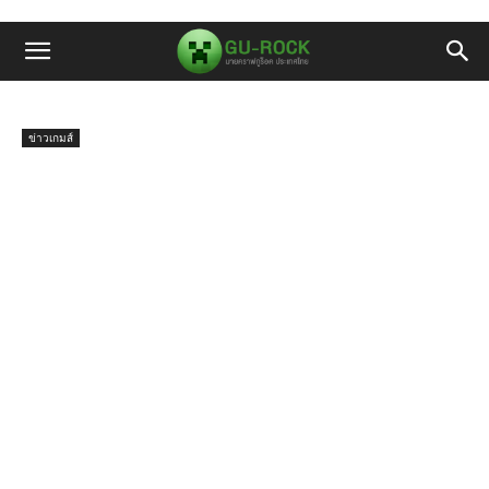
ข่าวเกมส์