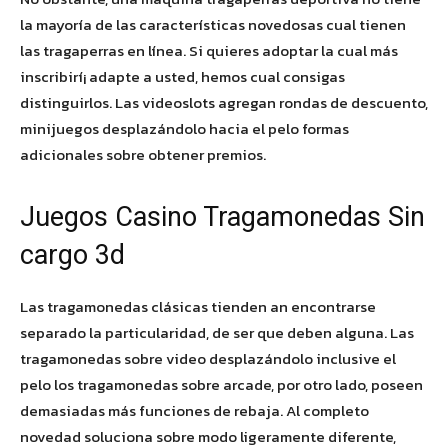
la mayorí­a de las características novedosas cual tienen
las tragaperras en línea. Si quieres adoptar la cual más
inscribirí¡ adapte a usted, hemos cual consigas
distinguirlos. Las videoslots agregan rondas de descuento,
minijuegos desplazándolo hacia el pelo formas
adicionales sobre obtener premios.
Juegos Casino Tragamonedas Sin
cargo 3d
Las tragamonedas clásicas tienden an encontrarse
separado la particularidad, de ser que deben alguna. Las
tragamonedas sobre video desplazándolo inclusive el
pelo los tragamonedas sobre arcade, por otro lado, poseen
demasiadas más funciones de rebaja. Al completo
novedad soluciona sobre modo ligeramente diferente,