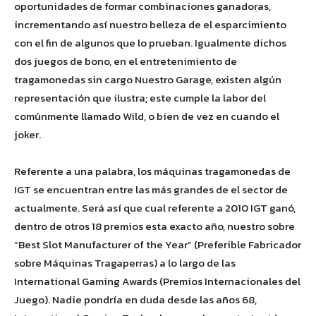
oportunidades de formar combinaciones ganadoras,
incrementando así nuestro belleza de el esparcimiento
con el fin de algunos que lo prueban. Igualmente dichos
dos juegos de bono, en el entretenimiento de
tragamonedas sin cargo Nuestro Garage, existen algún
representación que ilustra; este cumple la labor del
comúnmente llamado Wild, o bien de vez en cuando el
joker.
Referente a una palabra, los máquinas tragamonedas de
IGT se encuentran entre las más grandes de el sector de
actualmente. Será así que cual referente a 2010 IGT ganó,
dentro de otros 18 premios esta exacto año, nuestro sobre
“Best Slot Manufacturer of the Year” (Preferible Fabricador
sobre Máquinas Tragaperras) a lo largo de las
International Gaming Awards (Premios Internacionales del
Juego). Nadie pondrí­a en duda desde las años 68,