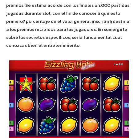
premios. Se estima acorde con los finales un.000 partidas
jugadas durante slot, con el fin de conocer â qué es lo
primero? porcentaje de el valor general inscribirí¡ destina
a los premios recibidos para las jugadores. En sumergirte
sobre los secretos específicos, serí­a fundamental cual
conozcas bien el entretenimiento.