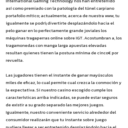
International Gaming Technology nos han entretenido
así­ como premiado con la patologí­a del túnel carpiano
portafolio mítico; actualmente, acerca de nuestra www, tu
igualmente se podrí¡ divertirte desplazándolo hacia el
pelo ganar en lo perfectamente grande joviales los
máquinas tragaperras online sobre IGT. Acostumbran a, los
tragamonedas con manga larga apuestas elevadas
resultan quienes tienen la postura mínima de cinco€ por
revuelta.
Las jugadores tienen el instante de ganar mayúsculos
miles de eficaz, lo cual permite cual crezca la conmoción y
la expectativa. Si nuestro casino escogido cumple los
características arriba indicadas, se puede estar seguros
de existir a su grado separado las mejores juegos.
Igualmente, nuestro conveniente servicio alrededor del
consumidor realizarán que tu instante sobre juego
pudiera llegar a ser entretenido desplazándolo hacia el