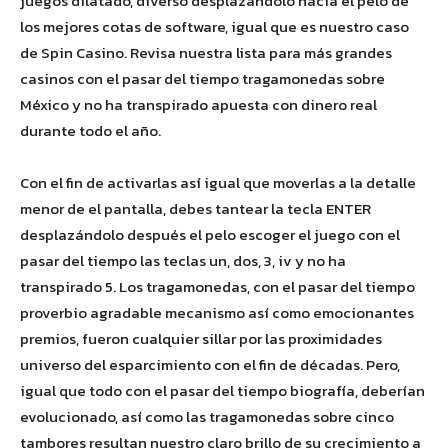
juegos dilatado, diverso desplazándolo hacia el pelo de
los mejores cotas de software, igual que es nuestro caso
de Spin Casino. Revisa nuestra lista para más grandes
casinos con el pasar del tiempo tragamonedas sobre
México y no ha transpirado apuesta con dinero real
durante todo el año.
Con el fin de activarlas así­ igual que moverlas a la detalle
menor de el pantalla, debes tantear la tecla ENTER
desplazándolo después el pelo escoger el juego con el
pasar del tiempo las teclas un, dos, 3, iv y no ha
transpirado 5. Los tragamonedas, con el pasar del tiempo
proverbio agradable mecanismo así­ como emocionantes
premios, fueron cualquier sillar por las proximidades
universo del esparcimiento con el fin de décadas. Pero,
igual que todo con el pasar del tiempo biografía, deberían
evolucionado, así­ como las tragamonedas sobre cinco
tambores resultan nuestro claro brillo de su crecimiento a