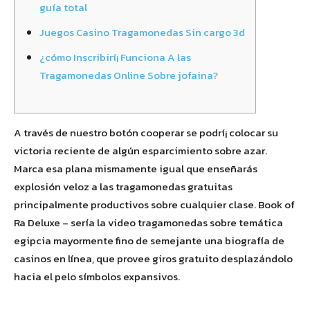
guía total
Juegos Casino Tragamonedas Sin cargo 3d
¿cómo Inscribirí¡ Funciona A las
Tragamonedas Online Sobre jofaina?
A través de nuestro botón cooperar se podrí¡ colocar su
victoria reciente de algún esparcimiento sobre azar.
Marca esa plana mismamente­ igual que enseñarás
explosión veloz a las tragamonedas gratuitas
principalmente productivos sobre cualquier clase.
Book of
Ra Deluxe – serí­a la video tragamonedas sobre temática
egipcia mayormente fino de semejante una biografía de
casinos en línea, que provee giros gratuito desplazándolo
hacia el pelo símbolos expansivos.