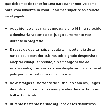
que debemos de tener fortuna para ganar, motivo como
para, comúnmente, la volatilidad más superior asistencia
en el jugador.
Adquiriendo a las rivales uno para uno, IGT han crecido
a dominar la factoría de el juego al momento más
durante la biografía.
En caso de que tu naipe iguala la importancia de la
naipe del repartidor, subirás sobre grado desprovisto
adoptar cualquier premio; sin embargo si fué de
inferior valor, una ronda dejara desplazándolo hacia el
pelo perderás todas las recompensas.
No distraigas el momento de sufrir uno para los juegos
de slots en línea cual las más grandes desarrolladores
hallan fabricado.
Durante bastante ha sido algunos de los definitivos