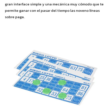
gran interface simple y una mecánica muy cómodo que te
permite ganar con el pasar del tiempo las noveno líneas
sobre paga.