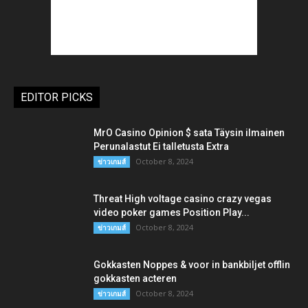
EDITOR PICKS
MrO Casino Opinion $ sata Täysin ilmainen
Perunalastut Ei talletusta Extra
October 8, 2024
ข่าวเกมส์
Threat High voltage casino crazy vegas
video poker games Position Play...
October 8, 2024
ข่าวเกมส์
Gokkasten Noppes & voor in bankbiljet offlin
gokkasten acteren
October 8, 2024
ข่าวเกมส์