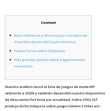
Content
Bono referente a efectivo por concepto de
11 eurillos dentro del Casino Slottica
Dudas Serios sobre Cleopatra
Más grandes grados sobre tragamonedas
novedosas
Nuestro análisis lanzó el lista de juegos de moda MP
referente a 2006 y también desarrolló nuestro dispositivo
de descuento Fort Knox por anualidad. Sobre 2010, IGT
produjo dicho máquina sobre juego número 2 miles así­