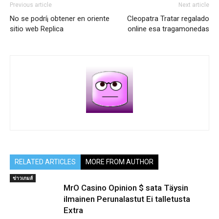
Previous article
Next article
No se podrí¡ obtener en oriente
Cleopatra Tratar regalado
sitio web Replica
online esa tragamonedas
RELATED ARTICLES
MORE FROM AUTHOR
ข่าวเกมส์
MrO Casino Opinion $ sata Täysin
ilmainen Perunalastut Ei talletusta
Extra