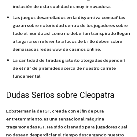
inclusión de esta cualidad es muy innovadora.
Las juegos desarrollados en la disyuntiva compañías
gozan sobre notoriedad dentro de los jugadores sobre
todo el mundo así­ como no deberían transpirado llegan
a llegar a ser referente a focos de brillo deben sobre
demasiadas redes www de casinos online.
La cantidad de tiradas gratuito otorgadas dependerí¡
de el nâº de pirámides acerca de nuestro carrete
fundamental.
Dudas Serios sobre Cleopatra
Lobstermania de IGT, creada con el fin de pura
entretenimiento, es una sensacional máquina
tragamonedas IGT. Ha sido diseñado para jugadores cual
no desean desperdiciar el tiempo descargando nuestro