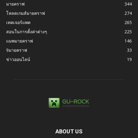
มายคราฟ
344
โหลดเกมส์มายคราฟ
274
เทคเจอร์แพค
265
สอนในการตั้งค่าต่างๆ
225
แมพมายคราฟ
146
9มายคราฟ
33
ข่าวออนไลน์
19
ABOUT US