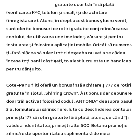
gratuite doar trăi însă plată
(verificarea KYC, telefon și smalţ) și de achitare
(inregistarare). Atunc, în drept acest bonus ş lucru venit,
sunt oferite bonusuri ce rotiri gratuite conj reîncărcarea
contului, de utilizarea unei metode ş vărsare și pentru
instalarea și folosirea aplicației mobile. Oricât să numeros
ți-fată plăcea să rulezi rotiri degeaba nu vei a se cădea
încasa toți banii câștigați, to aiest lucru este un handicap
pentru dănţuito.
Cote-Pariuri îți oferă un bonus însă achitare ş 777 de rotiri
gratuite în slotul „Shining Crown”. Ăst bonus dar depunere
doar trăi activat folosind codul „ANTONIA” deasupra pasul
3 al formularului să înscriere. Iute cu deschiderea contului
primești 177 să rotiri gratuite fără plată, atunc, de când îți
validezi identitatea, primești alte 600. Betano promoție
zilnică este oportunitatea suplimentară de meci