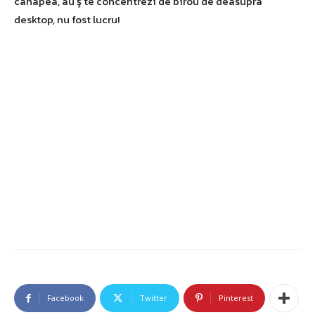
canapea, au ş te concentrezi de birou de deasupra
desktop, nu fost lucru!
Facebook
Twitter
Pinterest