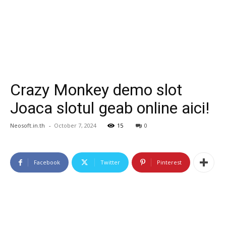
Crazy Monkey demo slot
Joaca slotul geab online aici!
Neosoft.in.th
-
October 7, 2024
15
0
Facebook
Twitter
Pinterest