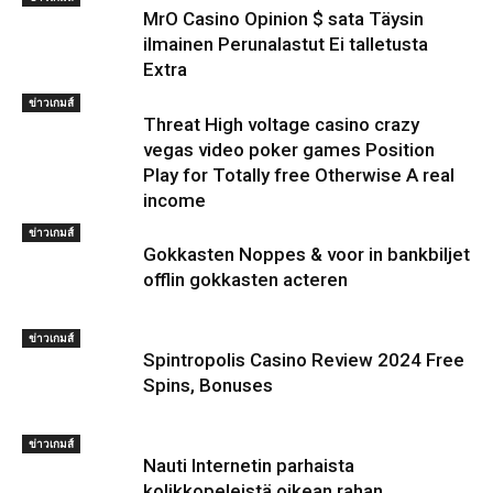
MrO Casino Opinion $ sata Täysin
ilmainen Perunalastut Ei talletusta
Extra
ข่าวเกมส์
Threat High voltage casino crazy
vegas video poker games Position
Play for Totally free Otherwise A real
income
ข่าวเกมส์
Gokkasten Noppes & voor in bankbiljet
offlin gokkasten acteren
ข่าวเกมส์
Spintropolis Casino Review 2024 Free
Spins, Bonuses
ข่าวเกมส์
Nauti Internetin parhaista
kolikkopeleistä oikean rahan