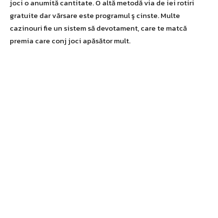
joci o anumită cantitate. O altă metodă via de iei rotiri
gratuite dar vărsare este programul ş cinste.
Multe
cazinouri fie un sistem să devotament, care te matcă
premia care conj joci apăsător mult.