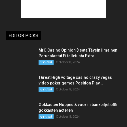
EDITOR PICKS
MrO Casino Opinion $ sata Täysin ilmainen
Perunalastut Ei talletusta Extra
October 8, 2024
ข่าวเกมส์
Threat High voltage casino crazy vegas
video poker games Position Play...
October 8, 2024
ข่าวเกมส์
Gokkasten Noppes & voor in bankbiljet offlin
gokkasten acteren
October 8, 2024
ข่าวเกมส์