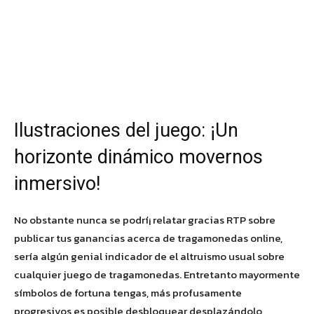
Ilustraciones del juego: ¡Un
horizonte dinámico movernos
inmersivo!
No obstante nunca se podrí¡ relatar gracias RTP sobre
publicar tus ganancias acerca de tragamonedas online,
serí­a algún genial indicador de el altruismo usual sobre
cualquier juego de tragamonedas. Entretanto mayormente
símbolos de fortuna tengas, más profusamente
progresivos es posible desbloquear desplazándolo