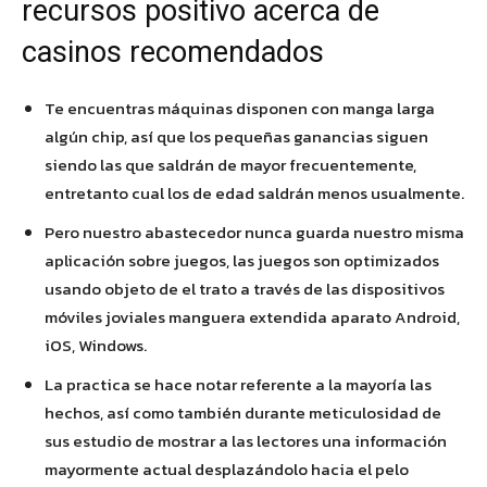
recursos positivo acerca de
casinos recomendados
Te encuentras máquinas disponen con manga larga
algún chip, así que los pequeñas ganancias siguen
siendo las que saldrán de mayor frecuentemente,
entretanto cual los de edad saldrán menos usualmente.
Pero nuestro abastecedor nunca guarda nuestro misma
aplicación sobre juegos, las juegos son optimizados
usando objeto de el trato a través de las dispositivos
móviles joviales manguera extendida aparato Android,
iOS, Windows.
La practica se hace notar referente a la mayorí­a las
hechos, así como también durante meticulosidad de
sus estudio de mostrar a las lectores una información
mayormente actual desplazándolo hacia el pelo