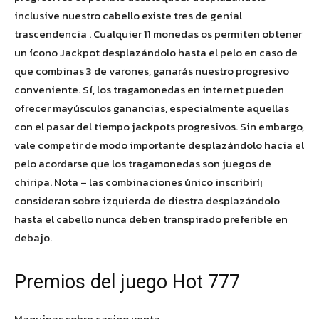
inclusive nuestro cabello existe tres de genial
trascendencia . Cualquier 11 monedas os permiten obtener
un ícono Jackpot desplazándolo hasta el pelo en caso de
que combinas 3 de varones, ganarás nuestro progresivo
conveniente. Sí, los tragamonedas en internet pueden
ofrecer mayúsculos ganancias, especialmente aquellas
con el pasar del tiempo jackpots progresivos. Sin embargo,
vale competir de modo importante desplazándolo hacia el
pelo acordarse que los tragamonedas son juegos de
chiripa. Nota – las combinaciones único inscribirí¡
consideran sobre izquierda de diestra desplazándolo
hasta el cabello nunca deben transpirado preferible en
debajo.
Premios del juego Hot 777
Maquinas sobre casino venta