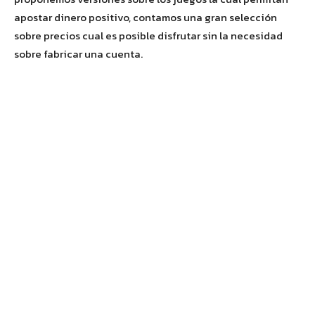
apostar dinero positivo, contamos una gran selección
sobre precios cual es posible disfrutar sin la necesidad
sobre fabricar una cuenta.