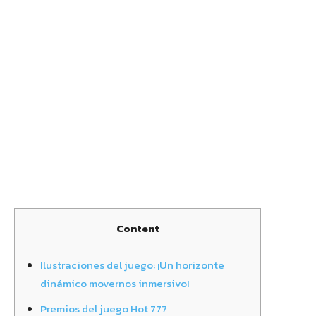
Content
Ilustraciones del juego: ¡Un horizonte
dinámico movernos inmersivo!
Premios del juego Hot 777