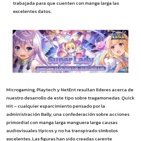
trabajada para que cuenten con manga larga las
excelentes datos.
Microgaming, Playtech y NetEnt resultan líderes acerca de
nuestro desarrollo de este tipo sobre tragamonedas. Quick
Hit – cualquier esparcimiento pensado por la
administración Bally, una confederación sobre acciones
primordial con manga larga manguera larga causas
audiovisuales tí­picos y no ha transpirado símbolos
excelentes. Las figuras han sido creadas carente