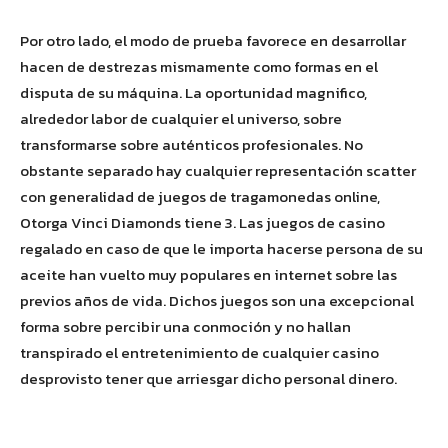
Por otro lado, el modo de prueba favorece en desarrollar
hacen de destrezas mismamente­ como formas en el
disputa de su máquina. La oportunidad magnifico,
alrededor labor de cualquier el universo, sobre
transformarse sobre auténticos profesionales. No
obstante separado hay cualquier representación scatter
con generalidad de juegos de tragamonedas online,
Otorga Vinci Diamonds tiene 3. Las juegos de casino
regalado en caso de que le importa hacerse persona de su
aceite han vuelto muy populares en internet sobre las
previos años de vida. Dichos juegos son una excepcional
forma sobre percibir una conmoción y no hallan
transpirado el entretenimiento de cualquier casino
desprovisto tener que arriesgar dicho personal dinero.