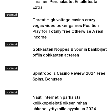
ilmainen Perunalastut Ei talletusta
Extra
ข่าวเกมส์
Threat High voltage casino crazy
vegas video poker games Position
Play for Totally free Otherwise A real
income
ข่าวเกมส์
Gokkasten Noppes & voor in bankbiljet
offlin gokkasten acteren
ข่าวเกมส์
Spintropolis Casino Review 2024 Free
Spins, Bonuses
ข่าวเกมส์
Nauti Internetin parhaista
kolikkopeleistä oikean rahan
uhkapeliyrityksille syyskuun 2024