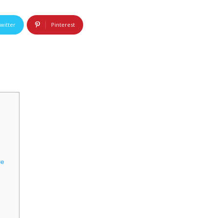
witter
Pinterest
de