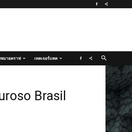
มพมายคราฟ
เทคเจอร์แพค
uroso Brasil