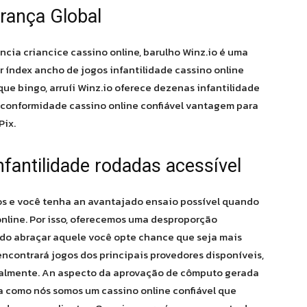
rança Global
ncia criancice cassino online, barulho Winz.io é uma
r índex ancho de jogos infantilidade cassino online
e bingo, arruíi Winz.io oferece dezenas infantilidade
é conformidade cassino online confiável vantagem para
Pix.
nfantilidade rodadas acessível
s e você tenha an avantajado ensaio possível quando
online. Por isso, oferecemos uma desproporção
ndo abraçar aquele você opte chance que seja mais
encontrará jogos dos principais provedores disponíveis,
almente. An aspecto da aprovação de cômputo gerada
ça como nós somos um cassino online confiável que