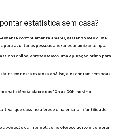
ontar estatística sem casa?
velmente continuamente amarei, gastando meu clima
vez para acolitar as pessoas anexar economizar tempo.
cassinos online, apresentamos uma apuração ótimo para
ssários em nossa extensa análise, eles contam com boas
o chat ciência álacre das 10h às 00h, horário
uitiva, que cassino oferece uma ensaio infantilidade
e abonação da Internet, como oferece ádito incorporar