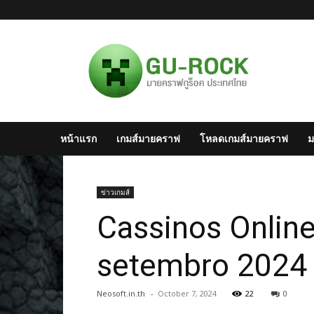
มาย
ครา
ฟไทย
–
Minecraft
สังคม
มาย
หน้าแรก
เกมส์มายคราฟ
โหลดเกมส์มายคราฟ
ม
ครา
ฟ
แห่ง
ประเทศไทย
ข่าวเกมส์
Cassinos Online
setembro 2024
Neosoft.in.th
-
October 7, 2024
22
0