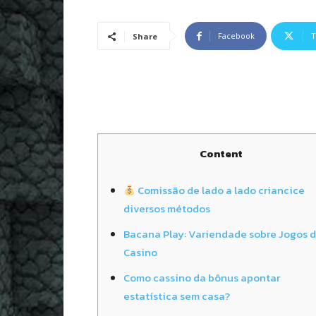
Facebook
T
Share
Content
Comissão de lado a lado criancice
diversos métodos
Bacana Play: Variendade sobre Jogos 
Casino
Como cassino da bônus apontar
estatística sem casa?