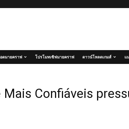
อดมายคราฟ
โปรโมทเซิฟมายคราฟ
ดาวน์โหลดเกมส์
แ
 Mais Confiáveis press