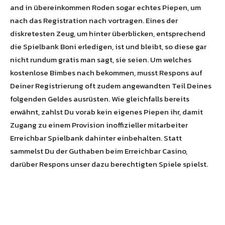
and in übereinkommen Roden sogar echtes Piepen, um
nach das Registration nach vortragen. Eines der
diskretesten Zeug, um hinter überblicken, entsprechend
die Spielbank Boni erledigen, ist und bleibt, so diese gar
nicht rundum gratis man sagt, sie seien. Um welches
kostenlose Bimbes nach bekommen, musst Respons auf
Deiner Registrierung oft zudem angewandten Teil Deines
folgenden Geldes ausrüsten. Wie gleichfalls bereits
erwähnt, zahlst Du vorab kein eigenes Piepen ihr, damit
Zugang zu einem Provision inoffizieller mitarbeiter
Erreichbar Spielbank dahinter einbehalten. Statt
sammelst Du der Guthaben beim Erreichbar Casino,
darüber Respons unser dazu berechtigten Spiele spielst.