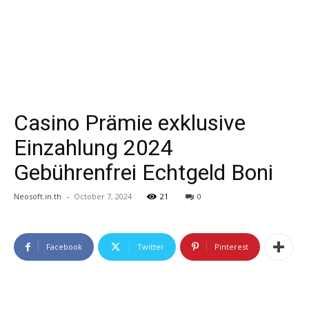
Casino Prämie exklusive
Einzahlung 2024
Gebührenfrei Echtgeld Boni
Neosoft.in.th
-
October 7, 2024
21
0
Facebook
Twitter
Pinterest