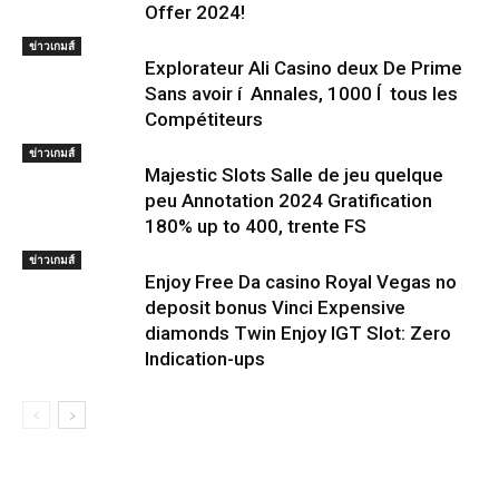
Offer 2024!
ข่าวเกมส์
Explorateur Ali Casino deux De Prime
Sans avoir í Annales, 1000 Í tous les
Compétiteurs
ข่าวเกมส์
Majestic Slots Salle de jeu quelque
peu Annotation 2024 Gratification
180% up to 400, trente FS
ข่าวเกมส์
Enjoy Free Da casino Royal Vegas no
deposit bonus Vinci Expensive
diamonds Twin Enjoy IGT Slot: Zero
Indication-ups