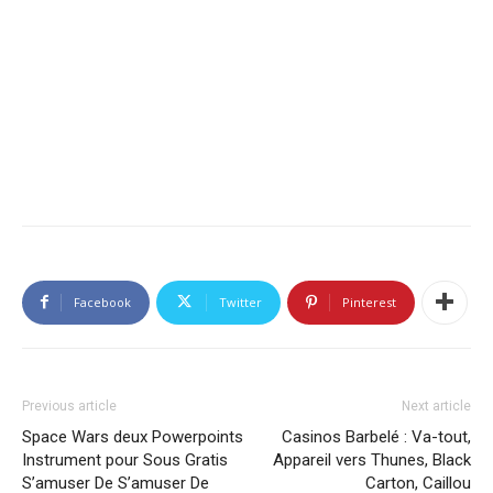
Facebook
Twitter
Pinterest
Previous article
Next article
Space Wars deux Powerpoints
Casinos Barbelé : Va-tout,
Instrument pour Sous Gratis
Appareil vers Thunes, Black
S’amuser De S’amuser De
Carton, Caillou