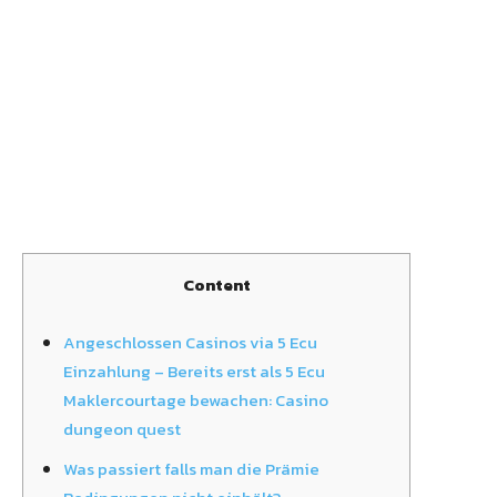
Content
Angeschlossen Casinos via 5 Ecu
Einzahlung – Bereits erst als 5 Ecu
Maklercourtage bewachen: Casino
dungeon quest
Was passiert falls man die Prämie