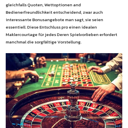
gleichfalls Quoten, Wettoptionen and
Bedienerfreundlichkeit entscheidend, zwar auch
interessante Bonusangebote man sagt, sie seien
essentiell. Diese Entschluss pro einen idealen
Maklercourtage für jedes Deren Spielvorlieben erfordert
manchmal die sorgfältige Vorstellung.