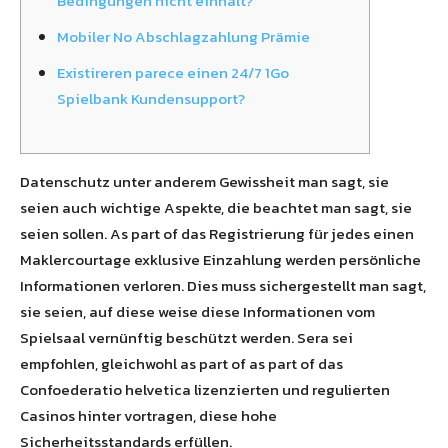
Bedingungen nicht einhält?
Mobiler No Abschlagzahlung Prämie
Existireren parece einen 24/7 1Go
Spielbank Kundensupport?
Datenschutz unter anderem Gewissheit man sagt, sie
seien auch wichtige Aspekte, die beachtet man sagt, sie
seien sollen. As part of das Registrierung für jedes einen
Maklercourtage exklusive Einzahlung werden persönliche
Informationen verloren. Dies muss sichergestellt man sagt,
sie seien, auf diese weise diese Informationen vom
Spielsaal vernünftig beschützt werden.
Sera sei
empfohlen, gleichwohl as part of as part of das
Confoederatio helvetica lizenzierten und regulierten
Casinos hinter vortragen, diese hohe
Sicherheitsstandards erfüllen.