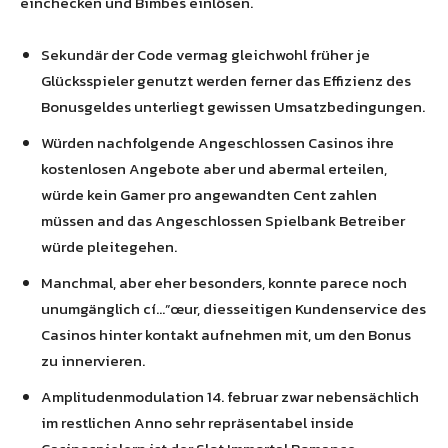
einchecken und Bimbes einlösen.
Sekundär der Code vermag gleichwohl früher je
Glücksspieler genutzt werden ferner das Effizienz des
Bonusgeldes unterliegt gewissen Umsatzbedingungen.
Würden nachfolgende Angeschlossen Casinos ihre
kostenlosen Angebote aber und abermal erteilen,
würde kein Gamer pro angewandten Cent zahlen
müssen and das Angeschlossen Spielbank Betreiber
würde pleitegehen.
Manchmal, aber eher besonders, konnte parece noch
unumgänglich cí…”œur, diesseitigen Kundenservice des
Casinos hinter kontakt aufnehmen mit, um den Bonus
zu innervieren.
Amplitudenmodulation 14. februar zwar nebensächlich
im restlichen Anno sehr repräsentabel inside