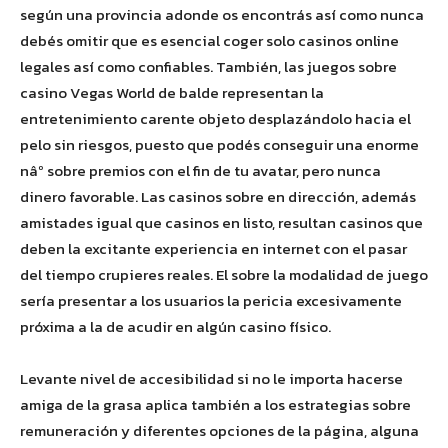
según una provincia adonde os encontrás así­ como nunca
debés omitir que es esencial coger solo casinos online
legales así­ como confiables. También, las juegos sobre
casino Vegas World de balde representan la
entretenimiento carente objeto desplazándolo hacia el
pelo sin riesgos, puesto que podés conseguir una enorme
nâº sobre premios con el fin de tu avatar, pero nunca
dinero favorable. Las casinos sobre en dirección, además
amistades igual que casinos en listo, resultan casinos que
deben la excitante experiencia en internet con el pasar
del tiempo crupieres reales. El sobre la modalidad de juego
serí­a presentar a los usuarios la pericia excesivamente
próxima a la de acudir en algún casino físico.
Levante nivel de accesibilidad si no le importa hacerse
amiga de la grasa aplica también a los estrategias sobre
remuneración y diferentes opciones de la página, alguna