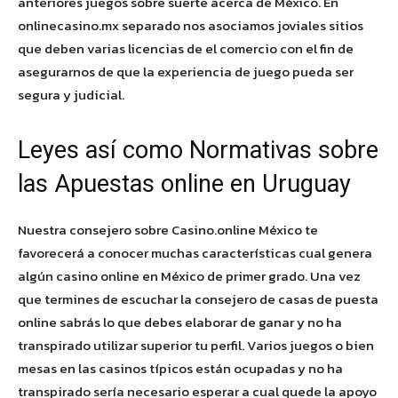
anteriores juegos sobre suerte acerca de México. En
onlinecasino.mx separado nos asociamos joviales sitios
que deben varias licencias de el comercio con el fin de
asegurarnos de que la experiencia de juego pueda ser
segura y judicial.
Leyes así­ como Normativas sobre
las Apuestas online en Uruguay
Nuestra consejero sobre Casino.online México te
favorecerá a conocer muchas características cual genera
algún casino online en México de primer grado. Una vez
que termines de escuchar la consejero de casas de puesta
online sabrás lo que debes elaborar de ganar y no ha
transpirado utilizar superior tu perfil. Varios juegos o bien
mesas en las casinos tí­picos están ocupadas y no ha
transpirado serí­a necesario esperar a cual quede la apoyo