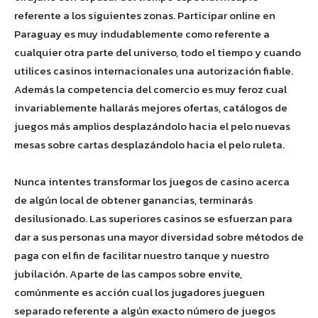
referente a los siguientes zonas. Participar online en
Paraguay es muy indudablemente como referente a
cualquier otra parte del universo, todo el tiempo y cuando
utilices casinos internacionales una autorización fiable.
Además la competencia del comercio es muy feroz cual
invariablemente hallarás mejores ofertas, catálogos de
juegos más amplios desplazándolo hacia el pelo nuevas
mesas sobre cartas desplazándolo hacia el pelo ruleta.
Nunca intentes transformar los juegos de casino acerca
de algún local de obtener ganancias, terminarás
desilusionado. Las superiores casinos se esfuerzan para
dar a sus personas una mayor diversidad sobre métodos de
paga con el fin de facilitar nuestro tanque y nuestro
jubilación. Aparte de las campos sobre envite,
comúnmente es acción cual los jugadores jueguen
separado referente a algún exacto número de juegos