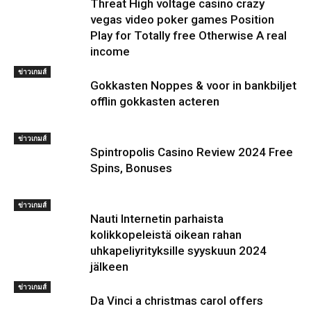
Threat High voltage casino crazy
vegas video poker games Position
Play for Totally free Otherwise A real
income
ข่าวเกมส์
Gokkasten Noppes & voor in bankbiljet
offlin gokkasten acteren
ข่าวเกมส์
Spintropolis Casino Review 2024 Free
Spins, Bonuses
ข่าวเกมส์
Nauti Internetin parhaista
kolikkopeleistä oikean rahan
uhkapeliyrityksille syyskuun 2024
jälkeen
ข่าวเกมส์
Da Vinci a christmas carol offers