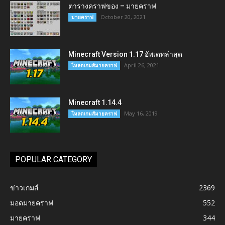
ตารางคราฟของ – มายคราฟ
October 20, 2021
มายคราฟ
Minecraft Version 1.17 อัพเดทล่าสุด
April 26, 2021
โหลดเกมส์มายคราฟ
Minecraft 1.14.4
May 16, 2019
โหลดเกมส์มายคราฟ
POPULAR CATEGORY
ข่าวเกมส์
2369
มอดมายคราฟ
552
มายคราฟ
344