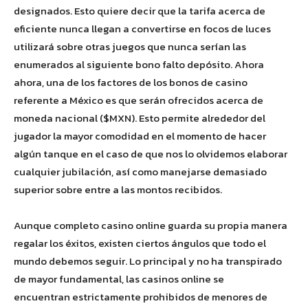
designados. Esto quiere decir que la tarifa acerca de
eficiente nunca llegan a convertirse en focos de luces
utilizará sobre otras juegos que nunca serían las
enumerados al siguiente bono falto depósito. Ahora
ahora, una de los factores de los bonos de casino
referente a México es que serán ofrecidos acerca de
moneda nacional ($MXN). Esto permite alrededor del
jugador la mayor comodidad en el momento de hacer
algún tanque en el caso de que nos lo olvidemos elaborar
cualquier jubilación, así como manejarse demasiado
superior sobre entre a las montos recibidos.
Aunque completo casino online guarda su propia manera
regalar los éxitos, existen ciertos ángulos que todo el
mundo debemos seguir. Lo principal y no ha transpirado
de mayor fundamental, las casinos online se
encuentran estrictamente prohibidos de menores de