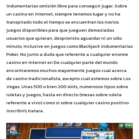
indumentarias omisión libre para conseguir jugar. Sobre
un casino en internet, siempre tenemos lugar y no ha
transpirado todo el tiempo se encuentran los novios
juegos disponibles para que jueguen demasiadas
usuarios que quieran, desprovisto aguardar ni un sólo
minuto, inclusive en juegos como Blackjack indumentarias
Poker. No junto a duda que referente a cualquier enorme
casino en internet en De cualquier parte del mundo
encontraremos muchos mayormente juegos cual acerca
de casino tradicionalista, excepto cual estemos sobre Los
Vegas. Unas 500 o bien 200 slots, numerosos tipos sobre
ruletas y juegos, hasta en directo (mesas sobre ruleta
referente a vivo) como si sobre cualquier casino positivo
inscribirí¡ tratara.