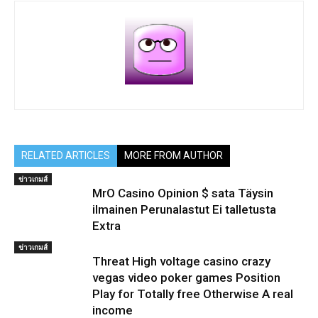
RELATED ARTICLES
MORE FROM AUTHOR
ข่าวเกมส์
MrO Casino Opinion $ sata Täysin
ilmainen Perunalastut Ei talletusta
Extra
ข่าวเกมส์
Threat High voltage casino crazy
vegas video poker games Position
Play for Totally free Otherwise A real
income