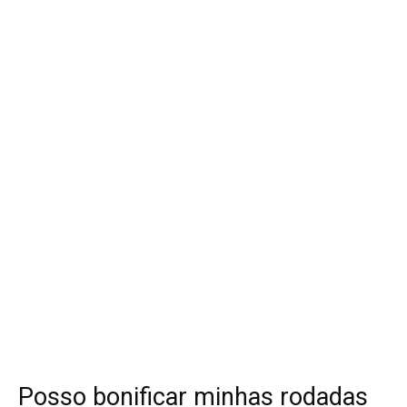
Posso bonificar minhas rodadas