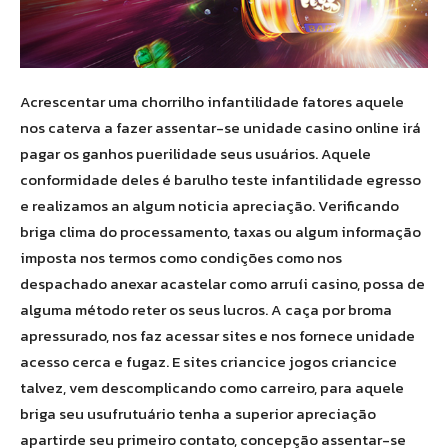
Acrescentar uma chorrilho infantilidade fatores aquele
nos caterva a fazer assentar-se unidade casino online irá
pagar os ganhos puerilidade seus usuários. Aquele
conformidade deles é barulho teste infantilidade egresso
e realizamos an algum noticia apreciação. Verificando
briga clima do processamento, taxas ou algum informação
imposta nos termos como condições como nos
despachado anexar acastelar como arruíi casino, possa de
alguma método reter os seus lucros. A caça por broma
apressurado, nos faz acessar sites e nos fornece unidade
acesso cerca e fugaz. E sites criancice jogos criancice
talvez, vem descomplicando como carreiro, para aquele
briga seu usufrutuário tenha a superior apreciação
apartirde seu primeiro contato, concepção assentar-se