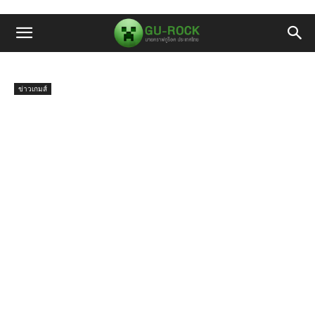
ข่าวเกมส์