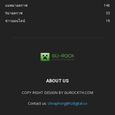
แมพมายคราฟ
146
9มายคราฟ
33
ข่าวออนไลน์
19
ABOUT US
COPY RIGHT DESIGN BY GUROCKTH.COM
Contact us:
chiraphong@rzdigital.co