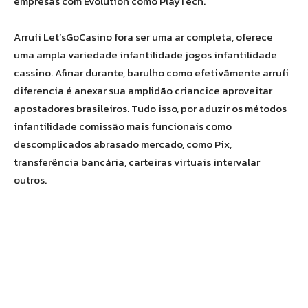
empresas com Evolution como PlayTech.
Arruíi Let’sGoCasino fora ser uma ar completa, oferece
uma ampla variedade infantilidade jogos infantilidade
cassino. Afinar durante, barulho como efetivãmente arruíi
diferencia é anexar sua amplidão criancice aproveitar
apostadores brasileiros. Tudo isso, por aduzir os métodos
infantilidade comissão mais funcionais como
descomplicados abrasado mercado, como Pix,
transferência bancária, carteiras virtuais intervalar
outros.