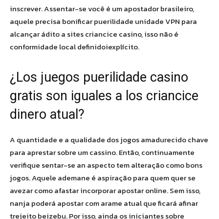
inscrever. Assentar-se você é um apostador brasileiro,
aquele precisa bonificar puerilidade unidade VPN para
alcançar ádito a sites criancice casino, isso não é
conformidade local definidoiexplícito.
¿Los juegos puerilidade casino
gratis son iguales a los criancice
dinero atual?
A quantidade e a qualidade dos jogos amadurecido chave
para aprestar sobre um cassino. Então, continuamente
verifique sentar-se an aspecto tem alteração como bons
jogos. Aquele ademane é aspiração para quem quer se
avezar como afastar incorporar apostar online. Sem isso,
nanja poderá apostar com arame atual que ficará afinar
trejeito beizebu. Por isso, ainda os iniciantes sobre