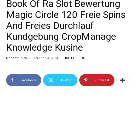
Book Of Ra Slot Bewertung
Magic Circle 120 Freie Spins
And Freies Durchlauf
Kundgebung CropManage
Knowledge Kusine
Neosoft.in.th
-
October 4, 2024
13
0
Facebook
Twitter
Pinterest