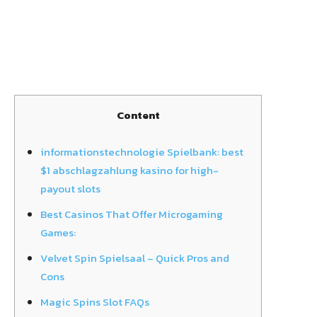
Content
informationstechnologie Spielbank: best
$1 abschlagzahlung kasino for high-
payout slots
Best Casinos That Offer Microgaming
Games:
Velvet Spin Spielsaal – Quick Pros and
Cons
Magic Spins Slot FAQs