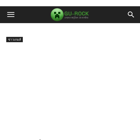
ข่าวเกมส์