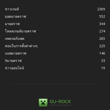
ข่าวเกมส์
2369
มอดมายคราฟ
552
มายคราฟ
344
โหลดเกมส์มายคราฟ
274
เทคเจอร์แพค
265
สอนในการตั้งค่าต่างๆ
225
แมพมายคราฟ
146
9มายคราฟ
33
ข่าวออนไลน์
19