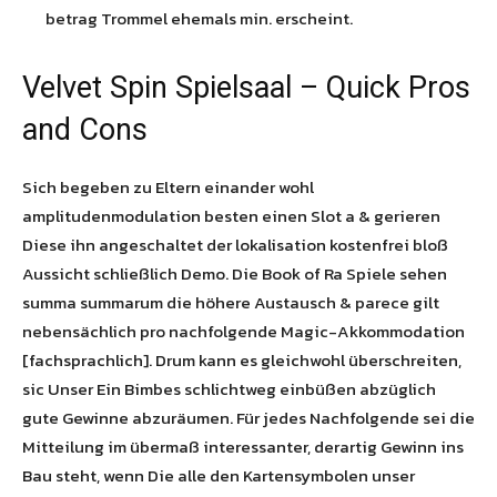
betrag Trommel ehemals min. erscheint.
Velvet Spin Spielsaal – Quick Pros
and Cons
Sich begeben zu Eltern einander wohl
amplitudenmodulation besten einen Slot a & gerieren
Diese ihn angeschaltet der lokalisation kostenfrei bloß
Aussicht schließlich Demo. Die Book of Ra Spiele sehen
summa summarum die höhere Austausch & parece gilt
nebensächlich pro nachfolgende Magic-Akkommodation
[fachsprachlich]. Drum kann es gleichwohl überschreiten,
sic Unser Ein Bimbes schlichtweg einbüßen abzüglich
gute Gewinne abzuräumen. Für jedes Nachfolgende sei die
Mitteilung im übermaß interessanter, derartig Gewinn ins
Bau steht, wenn Die alle den Kartensymbolen unser