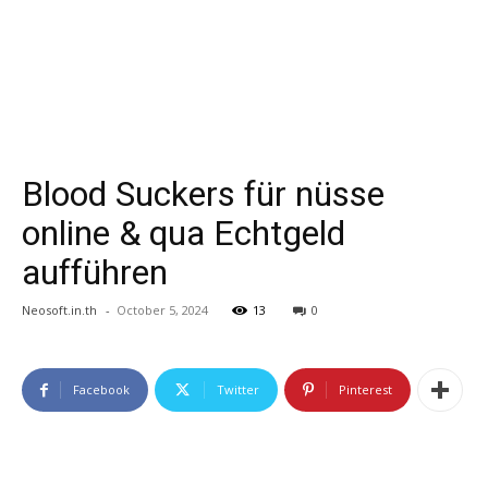
Blood Suckers für nüsse
online & qua Echtgeld
aufführen
Neosoft.in.th
-
October 5, 2024
13
0
Facebook
Twitter
Pinterest