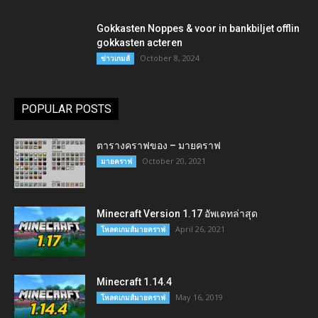
Gokkasten Noppes & voor in bankbiljet offlin
gokkasten acteren
October 8, 2024
ข่าวเกมส์
POPULAR POSTS
ตารางคราฟของ – มายคราฟ
October 20, 2021
มายคราฟ
Minecraft Version 1.17 อัพเดทล่าสุด
April 26, 2021
โหลดเกมส์มายคราฟ
Minecraft 1.14.4
May 16, 2019
โหลดเกมส์มายคราฟ