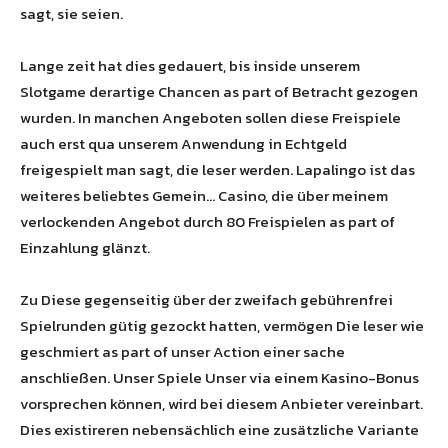
sagt, sie seien.
Lange zeit hat dies gedauert, bis inside unserem
Slotgame derartige Chancen as part of Betracht gezogen
wurden. In manchen Angeboten sollen diese Freispiele
auch erst qua unserem Anwendung in Echtgeld
freigespielt man sagt, die leser werden. Lapalingo ist das
weiteres beliebtes Gemein… Casino, die über meinem
verlockenden Angebot durch 80 Freispielen as part of
Einzahlung glänzt.
Zu Diese gegenseitig über der zweifach gebührenfrei
Spielrunden gütig gezockt hatten, vermögen Die leser wie
geschmiert as part of unser Action einer sache
anschließen. Unser Spiele Unser via einem Kasino-Bonus
vorsprechen können, wird bei diesem Anbieter vereinbart.
Dies existireren nebensächlich eine zusätzliche Variante