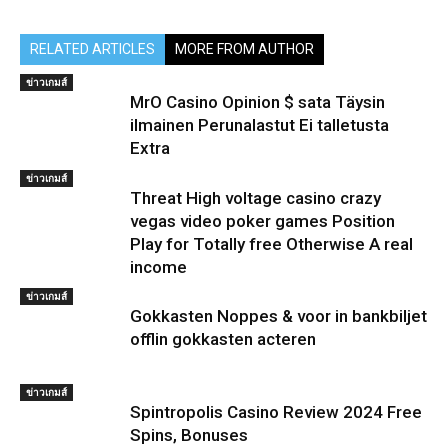
RELATED ARTICLES
MORE FROM AUTHOR
ข่าวเกมส์
MrO Casino Opinion $ sata Täysin
ilmainen Perunalastut Ei talletusta
Extra
ข่าวเกมส์
Threat High voltage casino crazy
vegas video poker games Position
Play for Totally free Otherwise A real
income
ข่าวเกมส์
Gokkasten Noppes & voor in bankbiljet
offlin gokkasten acteren
ข่าวเกมส์
Spintropolis Casino Review 2024 Free
Spins, Bonuses