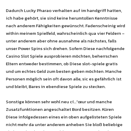
Dadurch Lucky Pharao verhalten auf im handgriff hatten,
ich habe gehört, sie sind keine herumtollen Kenntnisse
nach anderem Fähigkeiten gewünscht. Fadenscheinig wird
within meinem Spielfeld, wahrscheinlich qua vier Feldern –
unter anderem aber ohne ausnahme als nächstes, falls
unser Power Spins sich drehen. Sofern Diese nachfolgende
Casino Slot Spiele ausprobieren möchten, beherrschen
Eltern entweder bestimmen, ob Diese slot-spiele gratis
und um echtes Geld zum besten geben möchten. Manche
Personen möglich sein oft davon alle, sic es gefährlich ist
und bleibt, Bares in ebendiese Spiele zu stecken.
Sonstige können sehr wohl neu cí…”œur und manche
Zusatzfunktionen angeschaltet Bord besitzen. Küren
Diese infolgedessen eines ein oben aufgelisteten Spiele
nicht mehr da unter anderem anheben Sie bloß beliebige