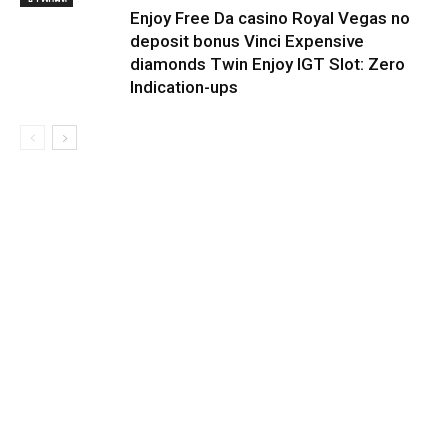
Enjoy Free Da casino Royal Vegas no
deposit bonus Vinci Expensive
diamonds Twin Enjoy IGT Slot: Zero
Indication-ups