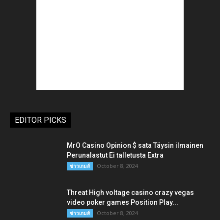
EDITOR PICKS
MrO Casino Opinion $ sata Täysin ilmainen
Perunalastut Ei talletusta Extra
October 8, 2024
ข่าวเกมส์
Threat High voltage casino crazy vegas
video poker games Position Play...
October 8, 2024
ข่าวเกมส์