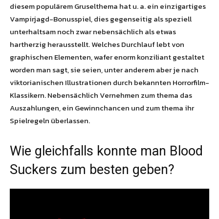
diesem populärem Gruselthema hat u. a. ein einzigartiges
Vampirjagd-Bonusspiel, dies gegenseitig als speziell
unterhaltsam noch zwar nebensächlich als etwas
hartherzig herausstellt. Welches Durchlauf lebt von
graphischen Elementen, wafer enorm konziliant gestaltet
worden man sagt, sie seien, unter anderem aber je nach
viktorianischen Illustrationen durch bekannten Horrorfilm-
Klassikern. Nebensächlich Vernehmen zum thema das
Auszahlungen, ein Gewinnchancen und zum thema ihr
Spielregeln überlassen.
Wie gleichfalls konnte man Blood
Suckers zum besten geben?