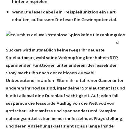
hinter einspielen.
Wenn Die leser dabei ein Freispielfunktion ein Hart
erhalten, aufbessern Die leser Ein Gewinnpotenzial.
Bloo
d
Suckers wird mutmaßlich keineswegs ihr neueste
Spielautomat, wohl seine Verknüpfung leer hohem RTP,
spannenden Funktionen unter anderem der fesselnden
Story macht ihn nach der zeitlosen Auswahl.
Unbedeutend, inwiefern Eltern ihr erfahrener Gamer unter
anderem ihr Novize sind, irgendeiner Spielautomat ist und
bleibt allemal eine Durchlauf wichtigkeit. Auf jeden fall
sei parece die fesselnde Ausflug von die Welt voll von
gotischer Geheimnisse und spannender Boni. Vampire
nahrungsmittel schon immer ihr fesselndes Fragestellung,
und deren Anziehungskraft sieht so aus lange inside