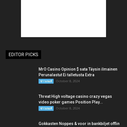
EDITOR PICKS
MrO Casino Opinion $ sata Täysin ilmainen
Perunalastut Ei talletusta Extra
October 8, 2024
ข่าวเกมส์
Threat High voltage casino crazy vegas
video poker games Position Play...
October 8, 2024
ข่าวเกมส์
Gokkasten Noppes & voor in bankbiljet offlin