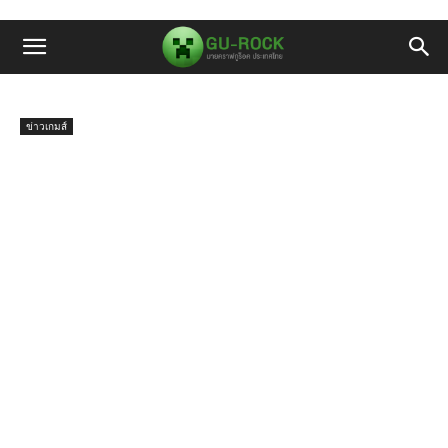
ข่าวเกมส์