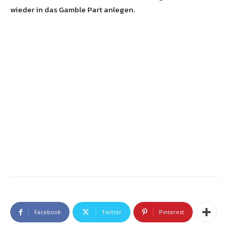
wieder in das Gamble Part anlegen.
Facebook
Twitter
Pinterest