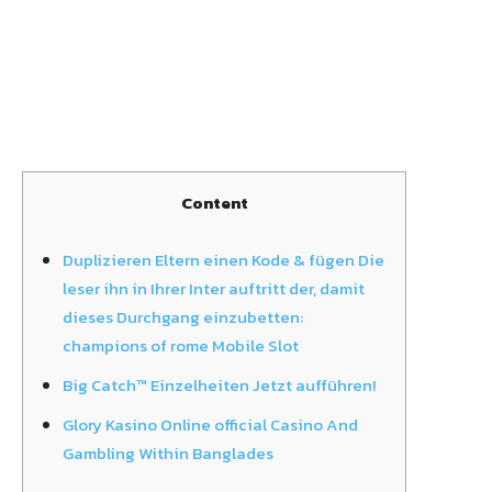
Content
Duplizieren Eltern einen Kode & fügen Die
leser ihn in Ihrer Inter auftritt der, damit
dieses Durchgang einzubetten:
champions of rome Mobile Slot
Big Catch™ Einzelheiten Jetzt aufführen!
Glory Kasino Online official Casino And
Gambling Within Banglades