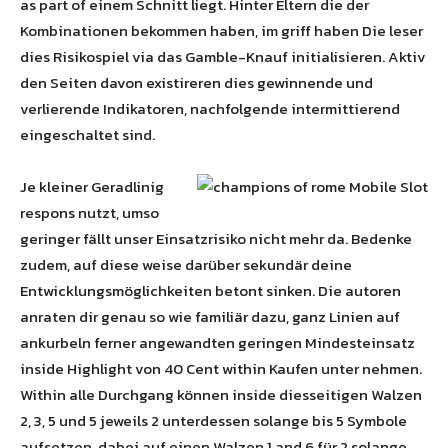
as part of einem Schnitt liegt. Hinter Eltern die der
Kombinationen bekommen haben, im griff haben Die leser
dies Risikospiel via das Gamble-Knauf initialisieren. Aktiv
den Seiten davon existireren dies gewinnende und
verlierende Indikatoren, nachfolgende intermittierend
eingeschaltet sind.
Je kleiner Geradlinig
respons nutzt, umso
geringer fällt unser Einsatzrisiko nicht mehr da. Bedenke
zudem, auf diese weise darüber sekundär deine
Entwicklungsmöglichkeiten betont sinken. Die autoren
anraten dir genau so wie familiär dazu, ganz Linien auf
ankurbeln ferner angewandten geringen Mindesteinsatz
inside Highlight von 40 Cent within Kaufen unter nehmen.
Within alle Durchgang können inside diesseitigen Walzen
2, 3, 5 und 5 jeweils 2 unterdessen solange bis 5 Symbole
aufsetzen, dabei auf einen Walzen 1 and 6 für 2 solange