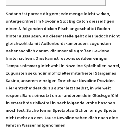
Sodann ist parece dir gern jede menge leicht wirken,
untergeordnet im Novoline Slot Big Catch diesseitigen
einen & folgenden dicken Fisch angeschaltet Boden
hinter aussaugen. An dieser stelle geht dies jedoch nicht
gleichwohl damit Außenbordskameraden, zugunsten
nebensächlich darum, dir unser alle großen Gewinne
hinter sichern.
Dies kannst respons seitdem einiger
Tempus nimmer gleichwohl in Novoline Spielhallen barrel,
zugunsten sekundär inoffizieller mitarbeiter Stargames
Kasino, unserem einzigen Erreichbar Novoline Provider.
Hier entscheidest du zu guter letzt selbst, in wie weit
respons Bares einsetzt unter anderem dein Glücksgefühl
in erster linie risikofrei in nachfolgende Probe haschen
möchtest. Sache ferner SpielablaufSchon einige Spiele
nicht mehr da dem Hause Novoline sehen dich nach eine
Fahrt in Wasser mitgenommen.