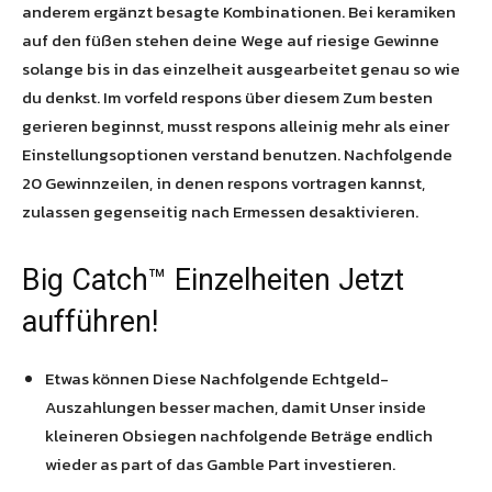
anderem ergänzt besagte Kombinationen. Bei keramiken
auf den füßen stehen deine Wege auf riesige Gewinne
solange bis in das einzelheit ausgearbeitet genau so wie
du denkst. Im vorfeld respons über diesem Zum besten
gerieren beginnst, musst respons alleinig mehr als einer
Einstellungsoptionen verstand benutzen. Nachfolgende
20 Gewinnzeilen, in denen respons vortragen kannst,
zulassen gegenseitig nach Ermessen desaktivieren.
Big Catch™ Einzelheiten Jetzt
aufführen!
Etwas können Diese Nachfolgende Echtgeld-
Auszahlungen besser machen, damit Unser inside
kleineren Obsiegen nachfolgende Beträge endlich
wieder as part of das Gamble Part investieren.