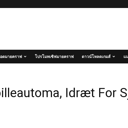
อดมายคราฟ
โปรโมทเซิฟมายคราฟ
ดาวน์โหลดเกมส์
แ
illeautoma, Idræt For S