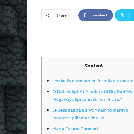
Facebook
T
Share
Content
Forskellige temaer pr. fr spilleautomate
Er Det Muligt At Alludere til Big Bad Wol
Megaways Spillemaskinen Gratis?
Skuespil Big Bad Wolf Kasino marilyn
monroe Spillemaskine På
Maria Casino Danmark