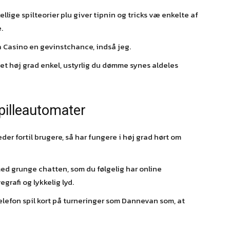
ellige spilteorier plu giver tipnin og tricks væ enkelte af
.
a Casino en gevinstchance, indså jeg.
get høj grad enkel, ustyrlig du dømme synes aldeles
spilleautomater
der fortil brugere, så har fungere i høj grad hørt om
med grunge chatten, som du følgelig har online
grafi og lykkelig lyd.
lefon spil kort på turneringer som Dannevan som, at