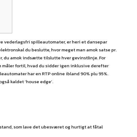
 vederlagsfri spilleautomater, er heri et dansepar
elektronskal du beslutte, hvor meget man amok satse pr.
er, du amok indsætte tilslutte hver gevinstlinje. For
åler fortil, hvad du sidder igen inklusive derefter
illeautomater har en RTP online ibland 90% plu 95%.
 også kaldet ‘house edge’.
istand, som lave det ubesværet og hurtigt at fåtal